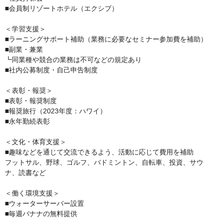
■会員制リゾートホテル（エクシブ）

＜学習支援＞

■ラーニングサポート補助（業務に必要なセミナー参加費を補助）

■副業・兼業

┗同業種や競合の業務は不可などの規定あり

■社内公募制度・自己申告制度

＜表彰・報奨＞

■表彰・報奨制度

■報奨旅行（2023年度：ハワイ）

■永年勤続表彰

＜文化・体育支援＞

■趣味などを通じて交流できるよう、活動に応じて費用を補助

フットサル、野球、ゴルフ、バドミントン、自転車、投資、サウ
ナ、読書など

＜働く環境支援＞

■ウォーターサーバー設置

■毎週バナナの無料提供
