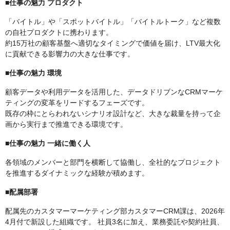
■仕事の魅力 プロダクト
「バイトル」や「スポットバイトル」「バイトルトーク」など複数
の自社プロダクトに携わります。
約15万社の顧客基盤へ適切なタイミングで価値を届け、LTV最大化
に貢献できる影響力の大きな仕事です。
■仕事の魅力 環境
顧客データや利用データを活用した、データドリブンなCRMマーケ
ティングの変革をリードするフェーズです。
既存の枠にとらわれないシナリオ設計など、大きな裁量を持って企
画から実行まで推進できる環境です。
■仕事の魅力 一緒に働く人
各領域のメンバーと部門を横断して協働し、全社的なプロジェクト
を推進するダイナミックな経験が積めます。
■配属部署
配属先のカスタマーマーケティング部カスタマーCRM課は、2026年
4月付で新設した組織です。 社員3名に加え、業務委託や契約社員、