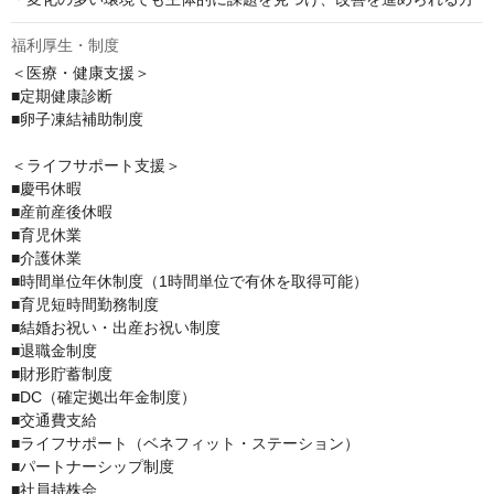
福利厚生・制度
＜医療・健康支援＞

■定期健康診断

■卵子凍結補助制度

＜ライフサポート支援＞

■慶弔休暇

■産前産後休暇

■育児休業

■介護休業

■時間単位年休制度（1時間単位で有休を取得可能）

■育児短時間勤務制度

■結婚お祝い・出産お祝い制度

■退職金制度

■財形貯蓄制度

■DC（確定拠出年金制度）

■交通費支給

■ライフサポート（ベネフィット・ステーション）

■パートナーシップ制度

■社員持株会
