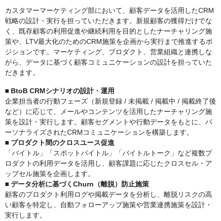
カスタマーマーケティング部において、顧客データを活用したCRM
戦略の設計・実行を担っていただきます。新規顧客の獲得だけでな
く、既存顧客の利用促進や継続利用を目的としたナーチャリング施
策や、LTV最大化のためのCRM施策を企画から実行まで推進するポ
ジションです。マーケティング、プロダクト、営業組織と連携しな
がら、データに基づく顧客コミュニケーションの設計を担っていた
だきます。
■ BtoB CRMシナリオの設計・運用
企業担当者の行動フェーズ（新規登録 / 未掲載 / 掲載中 / 掲載終了後
など）に応じて、メールやコンテンツを活用したナーチャリング施
策を設計・実行します。顧客セグメントや行動データをもとに、パ
ーソナライズされたCRMコミュニケーションを構築します。
■ プロダクト間のクロスユース促進
「バイトル」「スポットバイトル」「バイトルトーク」など複数プ
ロダクトの利用データを活用し、顧客課題に応じたクロスセル・ア
ップセル施策を企画します。
■ データ分析に基づくChurn（離脱）防止施策
顧客のプロダクト利用ログや掲載データを分析し、離脱リスクの高
い顧客を特定し、自動フォローアップ施策や営業連携施策を設計・
実行します。