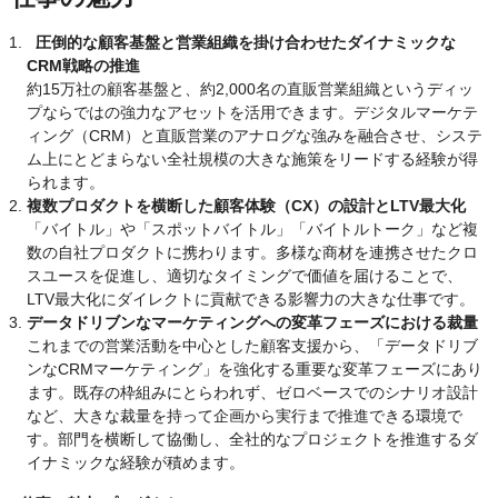
圧倒的な顧客基盤と営業組織を掛け合わせたダイナミックな
CRM戦略の推進
約15万社の顧客基盤と、約2,000名の直販営業組織というディッ
プならではの強力なアセットを活用できます。デジタルマーケテ
ィング（CRM）と直販営業のアナログな強みを融合させ、システ
ム上にとどまらない全社規模の大きな施策をリードする経験が得
られます。
複数プロダクトを横断した顧客体験（CX）の設計とLTV最大化
「バイトル」や「スポットバイトル」「バイトルトーク」など複
数の自社プロダクトに携わります。多様な商材を連携させたクロ
スユースを促進し、適切なタイミングで価値を届けることで、
LTV最大化にダイレクトに貢献できる影響力の大きな仕事です。
データドリブンなマーケティングへの変革フェーズにおける裁量
これまでの営業活動を中心とした顧客支援から、「データドリブ
ンなCRMマーケティング」を強化する重要な変革フェーズにあり
ます。既存の枠組みにとらわれず、ゼロベースでのシナリオ設計
など、大きな裁量を持って企画から実行まで推進できる環境で
す。部門を横断して協働し、全社的なプロジェクトを推進するダ
イナミックな経験が積めます。