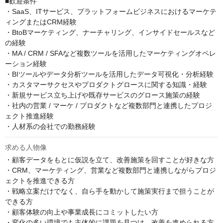
■歓迎条件

・SaaS、ITサービス、プラットフォームビジネスにおけるマーケテ
ィングまたはCRM経験

・BtoBマーケティング、ナーチャリング、インサイドセールスなど
の経験

・MA / CRM / SFAなど複数ツールを活用したマーケティングオペレ
ーション経験

・BIツールやデータ分析ツールを活用したデータ可視化・分析経験

・カスタマーサクセスやプロダクトグロースに関する知識・経験

・新規サービス立ち上げや既存サービスのグロース施策の経験

・社内の営業 / マーケ / プロダクトなど複数部門と連携したプロジ
ェクト推進経験

・人材系の会社での勤務経験
求める人物像
・顧客データをもとに仮説を立て、改善施策を回すことが好きな方

・CRM、マーケティング、営業など複数部門と連携しながらプロジ
ェクトを推進できる方

・戦略立案だけでなく、自ら手を動かして施策実行まで担うことが
できる方

・顧客体験の向上や事業成長にコミットしたい方

・変化の多い環境でも主体的に課題を見つけ、改善を進められる方