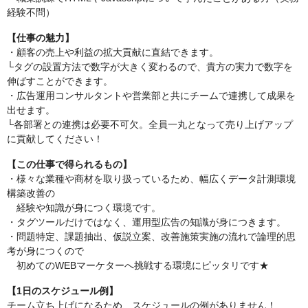
経験不問）
【仕事の魅力】
・顧客の売上や利益の拡大貢献に直結できます。
└タグの設置方法で数字が大きく変わるので、貴方の実力で数字を
伸ばすことができます。
・広告運用コンサルタントや営業部と共にチームで連携して成果を
出せます。
└各部署との連携は必要不可欠。全員一丸となって売り上げアップ
に貢献してください！
【この仕事で得られるもの】
・様々な業種や商材を取り扱っているため、幅広くデータ計測環境
構築改善の
経験や知識が身につく環境です。
・タグツールだけではなく、運用型広告の知識が身につきます。
・問題特定、課題抽出、仮説立案、改善施策実施の流れで論理的思
考が身につくので
初めてのWEBマーケターへ挑戦する環境にピッタリです★
【1日のスケジュール例】
チーム立ち上げになるため、スケジュールの例がありません！