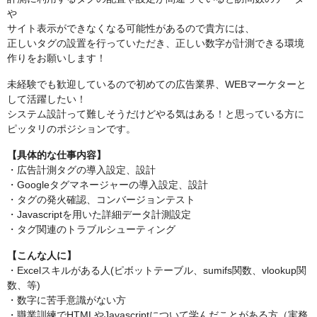
や
サイト表示ができなくなる可能性があるので貴方には、
正しいタグの設置を行っていただき、正しい数字が計測できる環境
作りをお願いします！
未経験でも歓迎しているので初めての広告業界、WEBマーケターと
して活躍したい！
システム設計って難しそうだけどやる気はある！と思っている方に
ピッタリのポジションです。
【具体的な仕事内容】
・広告計測タグの導入設定、設計
・Googleタグマネージャーの導入設定、設計
・タグの発火確認、コンバージョンテスト
・Javascriptを用いた詳細データ計測設定
・タグ関連のトラブルシューティング
【こんな人に】
・Excelスキルがある人(ピボットテーブル、sumifs関数、vlookup関
数、等)
・数字に苦手意識がない方
・職業訓練でHTMLやJavascriptについて学んだことがある方（実務