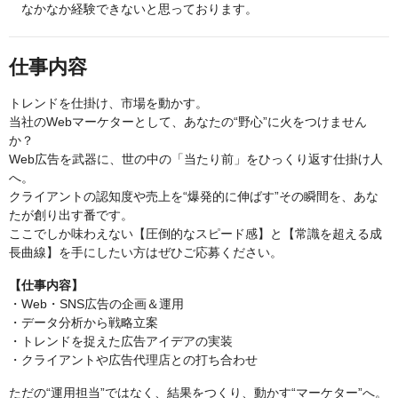
なかなか経験できないと思っております。
仕事内容
トレンドを仕掛け、市場を動かす。
当社のWebマーケターとして、あなたの“野心”に火をつけません
か？
Web広告を武器に、世の中の「当たり前」をひっくり返す仕掛け人
へ。
クライアントの認知度や売上を“爆発的に伸ばす”その瞬間を、あな
たが創り出す番です。
ここでしか味わえない【圧倒的なスピード感】と【常識を超える成
長曲線】を手にしたい方はぜひご応募ください。
【仕事内容】
・Web・SNS広告の企画＆運用
・データ分析から戦略立案
・トレンドを捉えた広告アイデアの実装
・クライアントや広告代理店との打ち合わせ
ただの“運用担当”ではなく、結果をつくり、動かす“マーケター”へ。