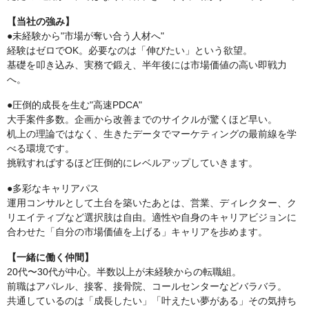
【当社の強み】
●未経験から"市場が奪い合う人材へ"
経験はゼロでOK。必要なのは「伸びたい」という欲望。
基礎を叩き込み、実務で鍛え、半年後には市場価値の高い即戦力
へ。
●圧倒的成長を生む"高速PDCA"
大手案件多数。企画から改善までのサイクルが驚くほど早い。
机上の理論ではなく、生きたデータでマーケティングの最前線を学
べる環境です。
挑戦すればするほど圧倒的にレベルアップしていきます。
●多彩なキャリアパス
運用コンサルとして土台を築いたあとは、営業、ディレクター、ク
リエイティブなど選択肢は自由。適性や自身のキャリアビジョンに
合わせた「自分の市場価値を上げる」キャリアを歩めます。
【一緒に働く仲間】
20代〜30代が中心。半数以上が未経験からの転職組。
前職はアパレル、接客、接骨院、コールセンターなどバラバラ。
共通しているのは「成長したい」「叶えたい夢がある」その気持ち