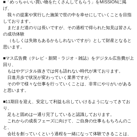
■「めっちゃいい買い物をたくさんしてもらう」をMISSIONに掲
げ、
我々の提案や実行した施策で世の中を幸せにしていくことを目指
しております。
まだまだ道のりは長いですが、その過程で得られた知見は皆さん
の成功体験
（もしくは失敗もあるかもしれないですが）として財産となると
思います。
■マス広告費（テレビ・新聞・ラジオ・雑誌）をデジタル広告費が上
回り、
もはやデジタル抜きでは何も語れない時代が来ております。
日進月歩で状況が変わっていく業界ですが、
その中で様々な仕事を行っていくことは、非常にやりがいがある
と思います。
■11期目を迎え、安定して利益も出していけるようになってきてお
り、
足もと固めは一通り完了していると認識しております。
これからの成長フェーズに向けて、ご自身の仕事ももちろんのこ
と、
会社を創っていくという過程を一緒になって体験できることは、