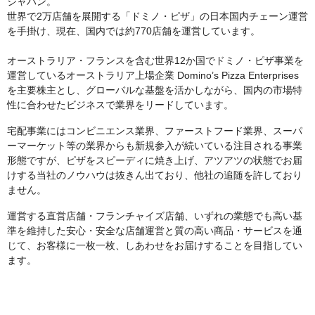
ジャパン。
世界で2万店舗を展開する「ドミノ・ピザ」の日本国内チェーン運営
を手掛け、現在、国内では約770店舗を運営しています。
オーストラリア・フランスを含む世界12か国でドミノ・ピザ事業を
運営しているオーストラリア上場企業 Domino’s Pizza Enterprises
を主要株主とし、グローバルな基盤を活かしながら、国内の市場特
性に合わせたビジネスで業界をリードしています。
宅配事業にはコンビニエンス業界、ファーストフード業界、スーパ
ーマーケット等の業界からも新規参入が続いている注目される事業
形態ですが、ピザをスピーディに焼き上げ、アツアツの状態でお届
けする当社のノウハウは抜きん出ており、他社の追随を許しており
ません。
運営する直営店舗・フランチャイズ店舗、いずれの業態でも高い基
準を維持した安心・安全な店舗運営と質の高い商品・サービスを通
じて、お客様に一枚一枚、しあわせをお届けすることを目指してい
ます。