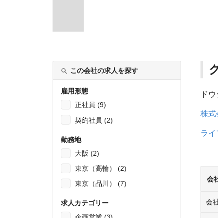
この会社の求人を探す
雇用形態
ドウ
正社員 (9)
株式
契約社員 (2)
ライ
勤務地
大阪 (2)
東京（高輪） (2)
会
東京（品川） (7)
会
求人カテゴリー
企画営業 (3)