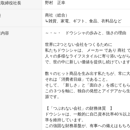
野村　正幸
表取締役社長
商社（総合）

種
～・～・　ドウシシャの歩みと、強さの理由　
業内容
世界に2つとない会社をつくるために

私たちドウシシャは、 メーカー であり 商社 
人々の多様なライフスタイルに寄り添いなが
で、世の中に新しい価値を提供し続けています
数々のヒット商品を生み出す私たちが、常に大
それは「消費者目線」であること。

そして、「新しさ」と「面白さ」を感じてもら
この３つを軸に、独自の発想とアイデアから生
源です。

【「つぶれない会社」の財務体質　】

ドウシシャは、一般的に自己資本比率40％以
準を維持しています。

この強固な財務基盤が、有事への備えはもち