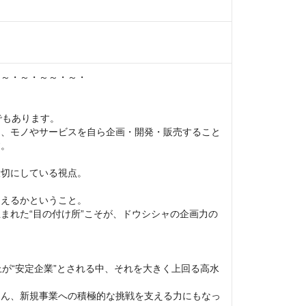
～・～・～～・～・

でもあります。

ら、モノやサービスを自ら企画・開発・販売すること
。

切にしている視点。

えるかということ。

まれた“目の付け所”こそが、ドウシシャの企画力の
上が“安定企業”とされる中、それを大きく上回る高水
ろん、新規事業への積極的な挑戦を支える力にもなっ