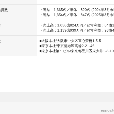
・連結：1,365名／単体：820名 (2024年3月末
業員数
・連結：1,354名／単体：847名 (2025年3月末
・売上高：1,058億824万円／経常利益：84億1,
績
・売上高：1,139億939万円／経常利益：93億4
■大阪本社/大阪市中央区東心斎橋1-5-5　 

社
■東京本社/東京都港区高輪2-21-46 

■東京本社第１ビル/東京都品川区東大井1-8-10 
HRMOS