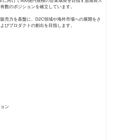
9年に向けて500億円規模の企業成長を目指す急成長ス
有数のポジションを確立しています。

販売力を基盤に、D2C領域や海外市場への展開をさ
よびプロダクトの創出を目指します。

ョン
