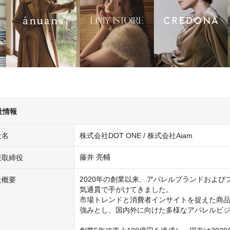
社情報
社名
株式会社DOT ONE / 株式会社Aiam
藤井 亮輔
表取締役
2020年の創業以来、アパレルブランドおよ
社概要
気通貫で手がけてきました。

市場トレンドと消費者インサイトを捉えた商
強みとし、国内外に向けた多様なアパレルビジ