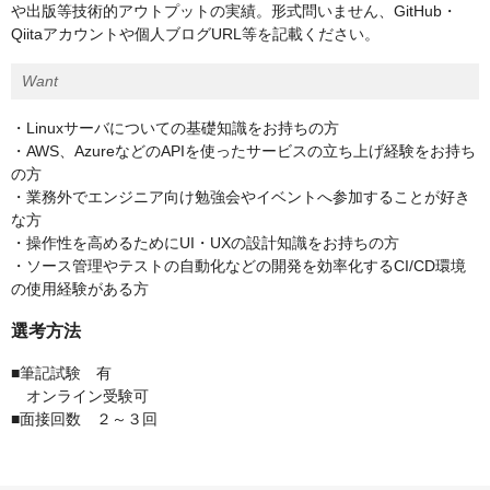
や出版等技術的アウトプットの実績。形式問いません、GitHub・
Qiitaアカウントや個人ブログURL等を記載ください。
Want
・Linuxサーバについての基礎知識をお持ちの方
・AWS、AzureなどのAPIを使ったサービスの立ち上げ経験をお持ち
の方
・業務外でエンジニア向け勉強会やイベントへ参加することが好き
な方
・操作性を高めるためにUI・UXの設計知識をお持ちの方
・ソース管理やテストの自動化などの開発を効率化するCI/CD環境
の使用経験がある方
選考方法
■筆記試験 有
オンライン受験可
■面接回数 ２～３回