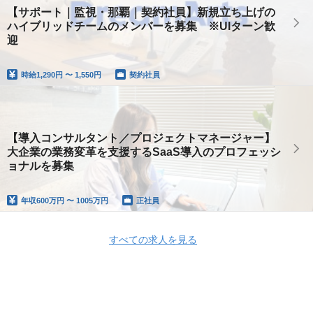
【サポート｜監視・那覇｜契約社員】新規立ち上げの
ハイブリッドチームのメンバーを募集 ※UIターン歓
迎
時給
1,290円 〜 1,550円
契約社員
【導入コンサルタント／プロジェクトマネージャー】
大企業の業務変革を支援するSaaS導入のプロフェッシ
ョナルを募集
年収
600万円 〜 1005万円
正社員
すべての求人を見る