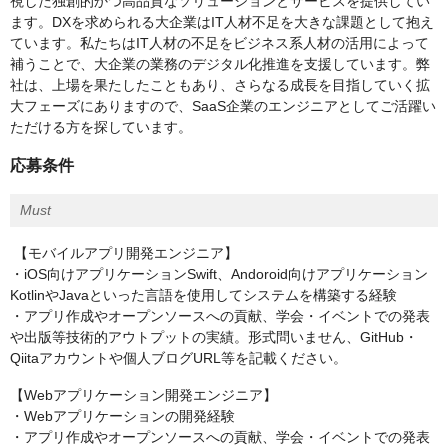
視した独創的かつ高品質なソリューションとサービスを提供してい
ます。DXを求められる大企業はIT人材不足を大きな課題として抱え
ています。私たちはIT人材の不足をビジネス系人材の活用によって
補うことで、大企業の業務のデジタル化推進を支援しています。弊
社は、上場を果たしたこともあり、さらなる成長を目指していく拡
大フェーズにありますので、SaaS企業のエンジニアとしてご活躍い
ただける方を探しています。
応募条件
Must
【モバイルアプリ開発エンジニア】
・iOS向けアプリケーションSwift、Andoroid向けアプリケーション
KotlinやJavaといった言語を使用してシステムを構築する経験
・アプリ作成やオープンソースへの貢献、学会・イベントでの発表
や出版等技術的アウトプットの実績。形式問いません、GitHub・
Qiitaアカウントや個人ブログURL等を記載ください。
【Webアプリケーション開発エンジニア】
・Webアプリケーションの開発経験
・アプリ作成やオープンソースへの貢献、学会・イベントでの発表