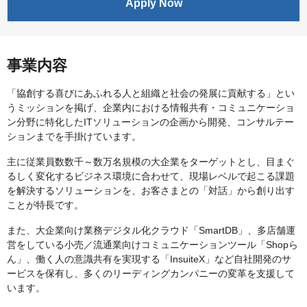
Apply Now
事業内容
「協創する喜びにあふれる人と組織と社会の発展に貢献する」とい
うミッションを掲げ、企業内における情報共有・コミュニケーショ
ン分野に特化したITソリューションの企画から開発、コンサルテー
ションまでを手掛けています。
主に従業員数数千～数万名規模の大企業をターゲットとし、目まぐ
るしく変化するビジネス環境に合わせて、現場レベルで起こる課題
を解決するソリューションを、お客さまとの「対話」から創り出す
ことが特長です。
また、大企業向け業務デジタル化クラウド「SmartDB」、多店舗運
営をしている小売／流通業向けコミュニケーションツール「Shopら
ん」、働く人の意識共有を実現する「InsuiteX」など自社開発のサ
ービスを保有し、多くのリーディングカンパニーの変革を支援して
います。