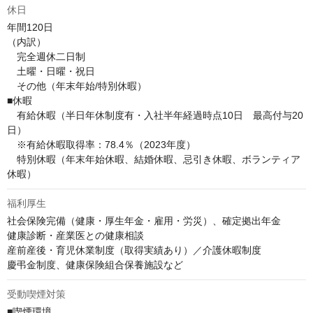
休日
年間120日

（内訳）

　完全週休二日制

　土曜・日曜・祝日

　その他（年末年始/特別休暇）

■休暇

　有給休暇（半日年休制度有・入社半年経過時点10日　最高付与20
日）

　※有給休暇取得率：78.4％（2023年度）

　特別休暇（年末年始休暇、結婚休暇、忌引き休暇、ボランティア
休暇）
福利厚生
社会保険完備（健康・厚生年金・雇用・労災）、確定拠出年金

健康診断・産業医との健康相談

産前産後・育児休業制度（取得実績あり）／介護休暇制度

慶弔金制度、健康保険組合保養施設など
受動喫煙対策
■喫煙環境
