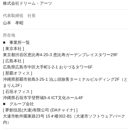
株式会社ドリーム・アーツ
代表取締役 社長
山本　孝昭
所在地
■　事業所一覧

[ 東京本社 ]

東京都渋谷区恵比寿4-20-3 恵比寿ガーデンプレイスタワー29F

[ 広島本社 ]

広島県広島市中区大手町1-2-1 おりづるタワー6F

[ 那覇オフィス ]

沖縄県那覇市前島3-25-1 泊ふ頭旅客ターミナルビルディング2F（と
まりん2F）

[ 石垣オフィス ]

沖縄県石垣市字登野城9-4 ICT文化ホール4F

■　グループ会社

[ 夢創信息(大連)有限公司 (DAチャイナ) ]

大連市軟件園東路23号 15＃楼302-B1（大連市ソフトウェアパーク
内）