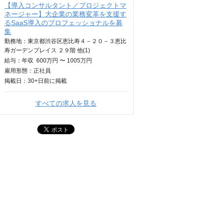
【導入コンサルタント／プロジェクトマ
ネージャー】大企業の業務変革を支援す
るSaaS導入のプロフェッショナルを募
集
勤務地：東京都渋谷区恵比寿４－２０－３恵比
寿ガーデンプレイス ２９階 他(1)
給与：
年収
600万円 〜 1005万円
雇用形態：正社員
掲載日：
30+日
前に掲載
すべての求人を見る