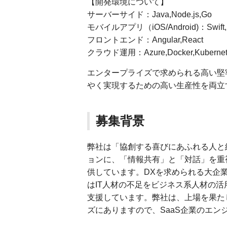
【開発環境について】
サーバーサイド：Java,Node.js,Go
モバイルアプリ（iOS/Android)：Swift,K
フロントエンド：Angular,React
クラウド運用：Azure,Docker,Kubernet
エンタープライズで求められる高い堅
やく実現するための高い生産性を両立
募集背景
弊社は「協創する喜びにあふれる人と
ョンに、「情報共有」と「対話」を重
供しています。DXを求められる大企
はIT人材の不足をビジネス系人材の
支援しています。弊社は、上場を果た
ズにありますので、SaaS企業のエ