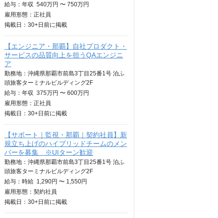
給与：
年収
540万円 〜 750万円
雇用形態：正社員
掲載日：
30+日
前に掲載
【エンジニア・那覇】自社プロダクト・
サービスの品質向上を担うQAエンジニ
ア
勤務地：沖縄県那覇市前島3丁目25番1号 泊ふ
頭旅客ターミナルビルディング2F
給与：
年収
375万円 〜 600万円
雇用形態：正社員
掲載日：
30+日
前に掲載
【サポート｜監視・那覇｜契約社員】新
規立ち上げのハイブリッドチームのメン
バーを募集 ※UIターン歓迎
勤務地：沖縄県那覇市前島3丁目25番1号 泊ふ
頭旅客ターミナルビルディング2F
給与：
時給
1,290円 〜 1,550円
雇用形態：契約社員
掲載日：
30+日
前に掲載