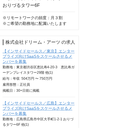
※リモートワークの頻度：月３割

※ご希望の勤務地に配属いたします
株式会社ドリーム・アーツ の求人
【インサイドセールス／東京】エンター
プライズ向けSaaSをスケールさせるメ
ンバーを募集
勤務地：東京都渋谷区恵比寿4-20-3 恵比寿ガ
ーデンプレイスタワー29階 他(1)
給与：
年収
504万円 〜 750万円
雇用形態：正社員
掲載日：
30+日
前に掲載
【インサイドセールス／広島】エンター
プライズ向けSaaSをスケールさせるメ
ンバーを募集
勤務地：広島県広島市中区大手町1-2-1 おりづ
るタワー6F 他(1)