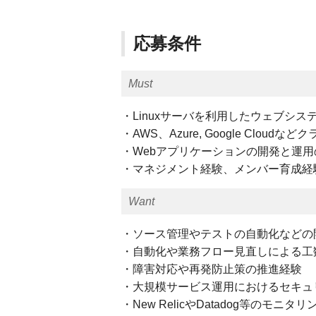
応募条件
Must
・Linuxサーバを利用したウェブシ
・AWS、Azure, Google Cl
・Webアプリケーションの開発と運
・マネジメント経験、メンバー育成経
Want
・ソース管理やテストの自動化などの開
・自動化や業務フロー見直しによる工
・障害対応や再発防止策の推進経験
・大規模サービス運用におけるセキュ
・New RelicやDatadog等のモ