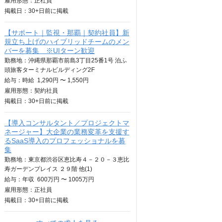
雇用形態：正社員
掲載日：
30+日
前に掲載
【サポート｜監視・那覇｜契約社員】新
規立ち上げのハイブリッドチームのメン
バーを募集 ※UIターン歓迎
勤務地：沖縄県那覇市前島3丁目25番1号 泊ふ
頭旅客ターミナルビルディング2F
給与：
時給
1,290円 〜 1,550円
雇用形態：契約社員
掲載日：
30+日
前に掲載
【導入コンサルタント／プロジェクトマ
ネージャー】大企業の業務変革を支援す
るSaaS導入のプロフェッショナルを募
集
勤務地：東京都渋谷区恵比寿４－２０－３恵比
寿ガーデンプレイス ２９階 他(1)
給与：
年収
600万円 〜 1005万円
雇用形態：正社員
掲載日：
30+日
前に掲載