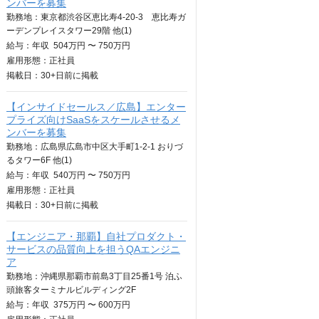
ンバーを募集
勤務地：東京都渋谷区恵比寿4-20-3 恵比寿ガ
ーデンプレイスタワー29階 他(1)
給与：
年収
504万円 〜 750万円
雇用形態：正社員
掲載日：
30+日
前に掲載
【インサイドセールス／広島】エンター
プライズ向けSaaSをスケールさせるメ
ンバーを募集
勤務地：広島県広島市中区大手町1-2-1 おりづ
るタワー6F 他(1)
給与：
年収
540万円 〜 750万円
雇用形態：正社員
掲載日：
30+日
前に掲載
【エンジニア・那覇】自社プロダクト・
サービスの品質向上を担うQAエンジニ
ア
勤務地：沖縄県那覇市前島3丁目25番1号 泊ふ
頭旅客ターミナルビルディング2F
給与：
年収
375万円 〜 600万円