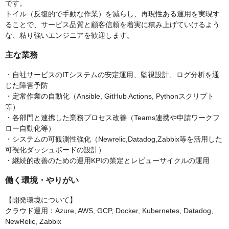
です。
トイル（反復的で手動な作業）を減らし、再現性ある運用を実現す
ることで、サービス品質と顧客信頼を着実に積み上げていけるよう
な、粘り強いエンジニアを歓迎します。
主な業務
・自社サービスのITシステムの安定運用、監視設計、ログ分析を通
じた障害予防
・定常作業の自動化（Ansible, GitHub Actions, Pythonスクリプト
等）
・各部門と連携した業務プロセス改善（Teams連携や申請ワークフ
ロー自動化等）
・システムの可観測性強化（Newrelic,Datadog,Zabbix等を活用した
可視化ダッシュボードの設計）
・継続的改善のための運用KPIの策定とレビューサイクルの運用
働く環境・やりがい
【開発環境について】
クラウド運用：Azure, AWS, GCP, Docker, Kubernetes, Datadog,
NewRelic, Zabbix