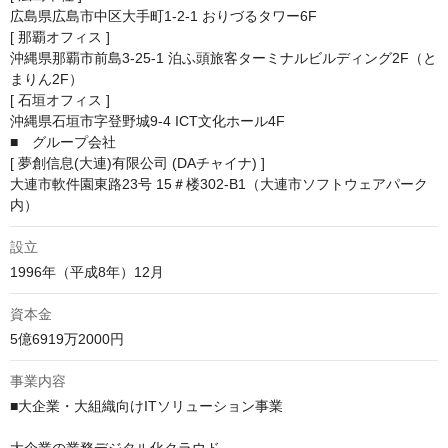
広島県広島市中区大手町1-2-1 おりづるタワー6F

[ 那覇オフィス ]

沖縄県那覇市前島3-25-1 泊ふ頭旅客ターミナルビルディング2F（と
まりん2F）

[ 石垣オフィス ]

沖縄県石垣市字登野城9-4 ICT文化ホール4F

■　グループ会社

[ 夢創信息(大連)有限公司 (DAチャイナ) ]

大連市軟件園東路23号 15＃楼302-B1（大連市ソフトウェアパーク
内）
設立
1996年（平成8年）12月
資本金
5億6919万2000円
事業内容
■大企業・大組織向けITソリューション事業

大企業の業務デジタル化クラウド
