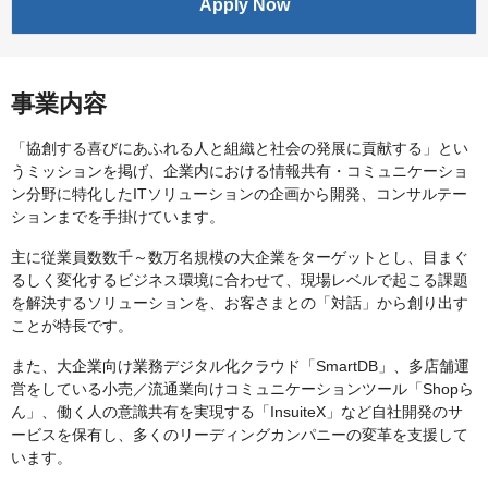
Apply Now
事業内容
「協創する喜びにあふれる人と組織と社会の発展に貢献する」とい
うミッションを掲げ、企業内における情報共有・コミュニケーショ
ン分野に特化したITソリューションの企画から開発、コンサルテー
ションまでを手掛けています。
主に従業員数数千～数万名規模の大企業をターゲットとし、目まぐ
るしく変化するビジネス環境に合わせて、現場レベルで起こる課題
を解決するソリューションを、お客さまとの「対話」から創り出す
ことが特長です。
また、大企業向け業務デジタル化クラウド「SmartDB」、多店舗運
営をしている小売／流通業向けコミュニケーションツール「Shopら
ん」、働く人の意識共有を実現する「InsuiteX」など自社開発のサ
ービスを保有し、多くのリーディングカンパニーの変革を支援して
います。