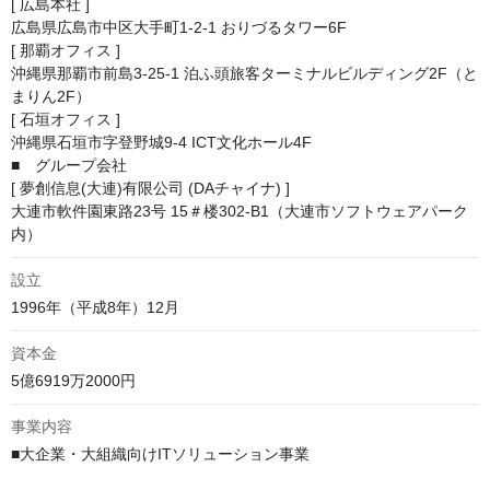
[ 広島本社 ]

広島県広島市中区大手町1-2-1 おりづるタワー6F

[ 那覇オフィス ]

沖縄県那覇市前島3-25-1 泊ふ頭旅客ターミナルビルディング2F（と
まりん2F）

[ 石垣オフィス ]

沖縄県石垣市字登野城9-4 ICT文化ホール4F

■　グループ会社

[ 夢創信息(大連)有限公司 (DAチャイナ) ]

大連市軟件園東路23号 15＃楼302-B1（大連市ソフトウェアパーク
内）
設立
1996年（平成8年）12月
資本金
5億6919万2000円
事業内容
■大企業・大組織向けITソリューション事業
