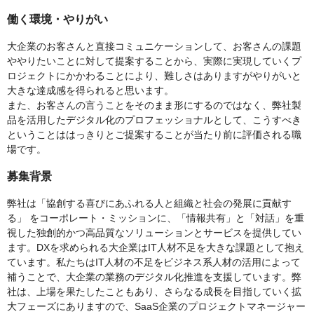
働く環境・やりがい
大企業のお客さんと直接コミュニケーションして、お客さんの課題
ややりたいことに対して提案することから、実際に実現していくプ
ロジェクトにかかわることにより、難しさはありますがやりがいと
大きな達成感を得られると思います。
また、お客さんの言うことをそのまま形にするのではなく、弊社製
品を活用したデジタル化のプロフェッショナルとして、こうすべき
ということははっきりとご提案することが当たり前に評価される職
場です。
募集背景
弊社は「協創する喜びにあふれる人と組織と社会の発展に貢献す
る」 をコーポレート・ミッションに、「情報共有」と「対話」を重
視した独創的かつ高品質なソリューションとサービスを提供してい
ます。DXを求められる大企業はIT人材不足を大きな課題として抱え
ています。私たちはIT人材の不足をビジネス系人材の活用によって
補うことで、大企業の業務のデジタル化推進を支援しています。弊
社は、上場を果たしたこともあり、さらなる成長を目指していく拡
大フェーズにありますので、SaaS企業のプロジェクトマネージャー