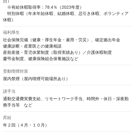
日）

　※有給休暇取得率：78.4％（2023年度）

　特別休暇（年末年始休暇、結婚休暇、忌引き休暇、ボランティア
休暇）
福利厚生
社会保険完備（健康・厚生年金・雇用・労災）、確定拠出年金

健康診断・産業医との健康相談

産前産後・育児休業制度（取得実績あり）／介護休暇制度

慶弔金制度、健康保険組合保養施設など
受動喫煙対策
屋内禁煙（屋内喫煙可能場所あり）
諸手当
通勤交通費実費支給、リモートワーク手当、時間外・休日・深夜勤
務手当等　など
昇給
年２回（４月・１０月）