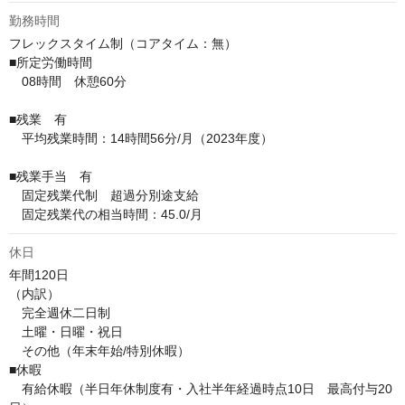
勤務時間
フレックスタイム制（コアタイム：無）

■所定労働時間

　08時間　休憩60分

■残業　有

　平均残業時間：14時間56分/月（2023年度）

■残業手当　有

　固定残業代制　超過分別途支給

　固定残業代の相当時間：45.0/月
休日
年間120日

（内訳）

　完全週休二日制

　土曜・日曜・祝日

　その他（年末年始/特別休暇）

■休暇

　有給休暇（半日年休制度有・入社半年経過時点10日　最高付与20