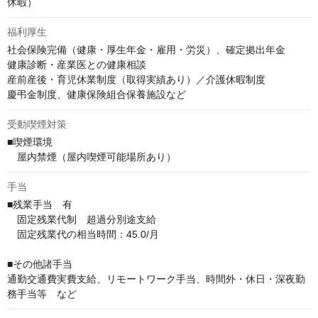
休暇）
福利厚生
社会保険完備（健康・厚生年金・雇用・労災）、確定拠出年金

健康診断・産業医との健康相談

産前産後・育児休業制度（取得実績あり）／介護休暇制度

慶弔金制度、健康保険組合保養施設など
受動喫煙対策
■喫煙環境

　屋内禁煙（屋内喫煙可能場所あり）
手当
■残業手当　有

　固定残業代制　超過分別途支給

　固定残業代の相当時間：45.0/月

■その他諸手当

通勤交通費実費支給、リモートワーク手当、時間外・休日・深夜勤
務手当等　など