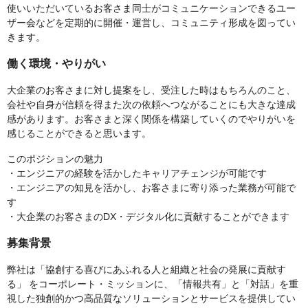
使いいただいているお客さま同士がコミュニケーションできるユー
ザー会などを定期的に開催・運営し、コミュニティ形成を図ってい
きます。
働く環境・やりがい
大企業のお客さまに対し提案をし、受注した時はもちろんのこと、
会社や自身が信頼を得また次の依頼へつながることにも大きな達成
感があります。お客さまと深く関係を構築していくのでやりがいを
感じることができると思います。
このポジションの魅力
・エンジニアの経験を活かしたキャリアチェンジが可能です
・エンジニアの知見を活かし、お客さまに寄り添った業務が可能で
す
・大企業のお客さまのDX・デジタル化に貢献することができます
募集背景
弊社は「協創する喜びにあふれる人と組織と社会の発展に貢献す
る」 をコーポレート・ミッションに、「情報共有」と「対話」を重
視した独創的かつ高品質なソリューションとサービスを提供してい