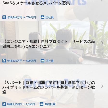
SaaSをスケールさせるメンバーを募集
年収
540万円 〜 750万円
正社員
【エンジニア・那覇】自社プロダクト・サービスの品
質向上を担うQAエンジニア
年収
375万円 〜 600万円
正社員
【サポート｜監視・那覇｜契約社員】新規立ち上げの
ハイブリッドチームのメンバーを募集 ※UIターン歓
迎
時給
1,290円 〜 1,550円
契約社員