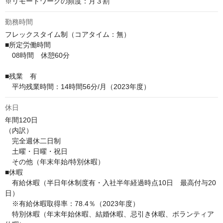
※リモートワークの頻度：月３割
勤務時間
フレックスタイム制（コアタイム：無）

■所定労働時間

　08時間　休憩60分

■残業　有

　平均残業時間：14時間56分/月（2023年度）
休日
年間120日

（内訳）

　完全週休二日制

　土曜・日曜・祝日

　その他（年末年始/特別休暇）

■休暇

　有給休暇（半日年休制度有・入社半年経過時点10日　最高付与20
日）

　※有給休暇取得率：78.4％（2023年度）

　特別休暇（年末年始休暇、結婚休暇、忌引き休暇、ボランティア