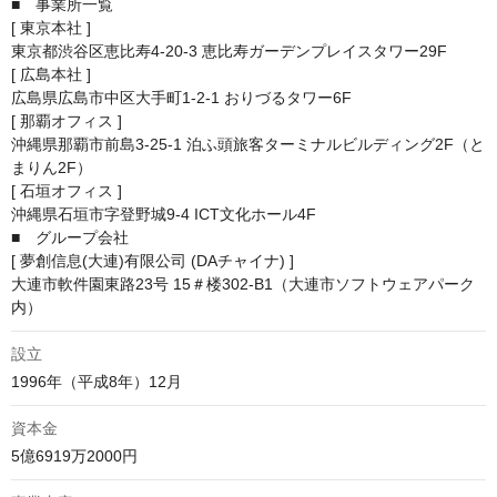
■　事業所一覧

[ 東京本社 ]

東京都渋谷区恵比寿4-20-3 恵比寿ガーデンプレイスタワー29F

[ 広島本社 ]

広島県広島市中区大手町1-2-1 おりづるタワー6F

[ 那覇オフィス ]

沖縄県那覇市前島3-25-1 泊ふ頭旅客ターミナルビルディング2F（と
まりん2F）

[ 石垣オフィス ]

沖縄県石垣市字登野城9-4 ICT文化ホール4F

■　グループ会社

[ 夢創信息(大連)有限公司 (DAチャイナ) ]

大連市軟件園東路23号 15＃楼302-B1（大連市ソフトウェアパーク
内）
設立
1996年（平成8年）12月
資本金
5億6919万2000円