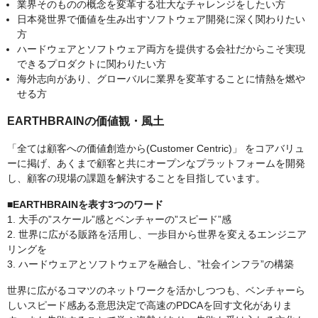
業界そのものの概念を変革する壮大なチャレンジをしたい方
日本発世界で価値を生み出すソフトウェア開発に深く関わりたい
方
ハードウェアとソフトウェア両方を提供する会社だからこそ実現
できるプロダクトに関わりたい方
海外志向があり、グローバルに業界を変革することに情熱を燃や
せる方
EARTHBRAINの価値観・風土
「全ては顧客への価値創造から(Customer Centric)」 をコアバリュ
ーに掲げ、あくまで顧客と共にオープンなプラットフォームを開発
し、顧客の現場の課題を解決することを目指しています。
■EARTHBRAINを表す3つのワード
1. 大手の”スケール”感とベンチャーの”スピード”感
2. 世界に広がる販路を活用し、一歩目から世界を変えるエンジニア
リングを
3. ハードウェアとソフトウェアを融合し、”社会インフラ”の構築
世界に広がるコマツのネットワークを活かしつつも、ベンチャーら
しいスピード感ある意思決定で高速のPDCAを回す文化がありま