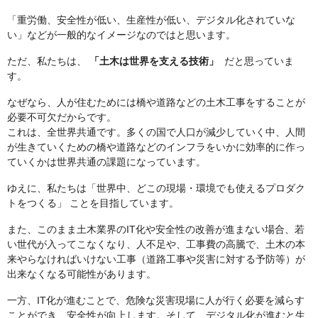
「重労働、安全性が低い、生産性が低い、デジタル化されていな
い」などが一般的なイメージなのではと思います。
ただ、私たちは、
「土木は世界を支える技術」
だと思っていま
す。
なぜなら、人が住むためには橋や道路などの土木工事をすることが
必要不可欠だからです。
これは、全世界共通です。多くの国で人口が減少していく中、人間
が生きていくための橋や道路などのインフラをいかに効率的に作っ
ていくかは世界共通の課題になっています。
ゆえに、私たちは「世界中、どこの現場・環境でも使えるプロダク
トをつくる」 ことを目指しています。
また、このまま土木業界のIT化や安全性の改善が進まない場合、若
い世代が入ってこなくなり、人不足や、工事費の高騰で、土木の本
来やらなければいけない工事（道路工事や災害に対する予防等）が
出来なくなる可能性があります。
一方、IT化が進むことで、危険な災害現場に人が行く必要を減らす
ことができ、安全性が向上します。そして、デジタル化が進むと生