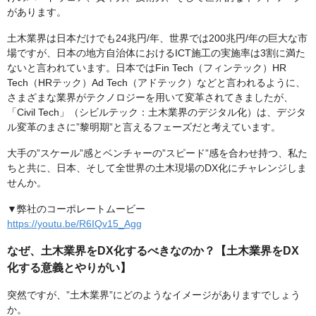
があります。
土木業界は日本だけでも24兆円/年、世界では200兆円/年の巨大な市
場ですが、日本の地方自治体におけるICT施工の実施率は3割に満た
ないと言われています。日本ではFin Tech（フィンテック）HR
Tech（HRテック）Ad Tech（アドテック）などと言われるように、
さまざまな業界がテクノロジーを用いて変革されてきましたが、
「Civil Tech」（シビルテック：土木業界のデジタル化）は、デジタ
ル変革のまさに”黎明期”と言えるフェーズだと考えています。
大手の”スケール”感とベンチャーの”スピード”感を合わせ持つ、私た
ちと共に、日本、そして全世界の土木現場のDX化にチャレンジしま
せんか。
▼弊社のコーポレートムービー
https://youtu.be/R6IQv15_Agg
なぜ、土木業界をDX化するべきなのか？【土木業界をDX
化する意義とやりがい】
突然ですが、”土木業界”にどのようなイメージがありますでしょう
か。