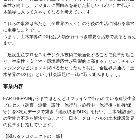
産性が向上し、デジタルに面白みを感じた新しい（若い）世代が土
木業界に入ってきやすくなると考えています。
これらの事象は私たち（全世界の人々）の今後の生活に関わる非常
に重要なことです。
つまり、土木業界のDX化は人類が行うべき重要な活動であると言え
ます。
「建設生産プロセスをデジタル技術で最適化することで変革が起こ
り、生産性・安全性・環境適応性が飛躍的に高まる」というチャレ
ンジングなビジョンを掲げるわたしたちと共に、全世界共通の「土
木業界のDX化」という社会課題に一緒に取り組みましょう。
事業内容
EARTHBRAINは今までほとんどオフラインで行われている建設生産
プロセス（調査・測量→設計→施行前→施行中→施行後→維持/保
守）を3次元データで繋ぎ「建設現場のDX」を行い、土木/建設会社
の労働力不足を解決することで、日本、グローバルの土木建設業界
の変革を目指しています。
【関わるプロジェクトの一部】