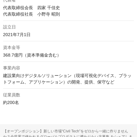
代表者
代表取締役会長　四家 千佳史

代表取締役社長　小野寺 昭則
設立日
2021年7月1日
資本金等
368.7億円（資本準備金含む）
事業内容
建設業向けデジタルソリューション（現場可視化デバイス、プラッ
トフォーム、アプリケーション）の開発、提供、保守など
従業員数
約200名
【オープンポジション】新しい市場“Civil Tech”をゼロから一緒に作りません
か？全世界で使われるグローバルプロダクトに携わりたい方募集 をシェアしま