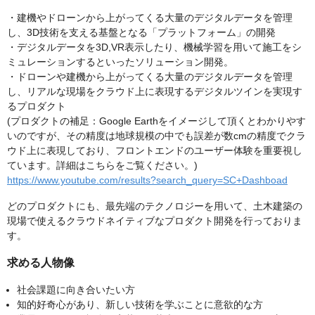
・建機やドローンから上がってくる大量のデジタルデータを管理
し、3D技術を支える基盤となる「プラットフォーム」の開発
・デジタルデータを3D,VR表示したり、機械学習を用いて施工をシ
ミュレーションするといったソリューション開発。
・ドローンや建機から上がってくる大量のデジタルデータを管理
し、リアルな現場をクラウド上に表現するデジタルツインを実現す
るプロダクト
(プロダクトの補足：Google Earthをイメージして頂くとわかりやす
いのですが、その精度は地球規模の中でも誤差が数cmの精度でクラ
ウド上に表現しており、フロントエンドのユーザー体験を重要視し
ています。詳細はこちらをご覧ください。)
https://www.youtube.com/results?search_query=SC+Dashboad
どのプロダクトにも、最先端のテクノロジーを用いて、土木建築の
現場で使えるクラウドネイティブなプロダクト開発を行っておりま
す。
求める人物像
社会課題に向き合いたい方
知的好奇心があり、新しい技術を学ぶことに意欲的な方