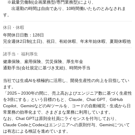
　※裁量労働制(企画業務型/専門業務型)により、

　　出退勤の時間は自由であり、10時間働いたものとみなされま
す。
休日・休暇
年間休日日数：128日

完全週休2日制(土日)、祝日、有給休暇、年末年始休暇、夏期休暇他
諸手当・ 福利厚生
健康保険、雇用保険、労災保険、厚生年金

通勤手当(会社規定に基づき支給)、時間外手当

当社では生成AIを積極的に活用し、開発生産性の向上を目指してい
ます。

「2025～2030年の間に、売上高およびエンジニア数に基づく生産性
を3倍にする」という目標のもと、Claude、Chat GPT、GitHub 
Copilot、GeminiなどのAIツールを、コードの自動補完・生成から日
常業務の効率化まで、さまざまな業務に利用しています。

なお、Chat GPTは原則全社員にライセンスを付与しており、
Claude CodeとCodexはエンジニアへの原則付与、Geminiについて
は有志による検証を進めています。