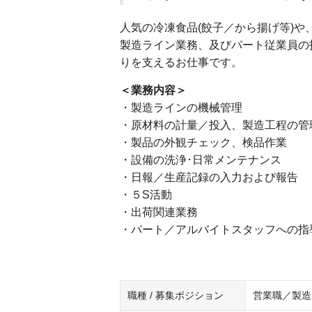
人気の冷凍食品(餃子／から揚げ等)や
製造ライン業務、及びパート従業員の
りを支えるお仕事です。
＜業務内容＞
・製造ラインの機械管理
・原材料の計量／投入、製造工程の管
・製品の外観チェック、検品作業
・設備の洗浄･日常メンテナンス
・日報／生産記録の入力および報告
・５S活動
・出荷関連業務
・パート／アルバイトスタッフへの指
職種 / 募集ポジション
営業職／製造