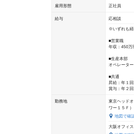
雇用形態
正社員
給与
応相談
※いずれも経
■営業職

年収：450万
■生産本部

オペレーター｜
■共通

昇給：年１回

賞与：年２回
勤務地
東京ヘッドオ
ワー１５Ｆ）
地図で確
大阪オフィス