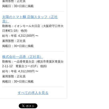
雇用形態：正社員
掲載日：
30+日
前に掲載
太陽のトマト麵 店舗スタッフ（正社
員）
勤務地：イオンモール大日店（大阪府守口市大
日東町1-18） 他(9)
給与：
年収
4,312,000円 〜
雇用形態：正社員
掲載日：
30+日
前に掲載
株式会社一品香（正社員）
勤務地：一品香青葉台店（横浜市青葉区青葉台
2-11-12 青葉台コーポ1F） 他(6)
給与：
年収
4,312,000円 〜
雇用形態：正社員
掲載日：
30+日
前に掲載
すべての求人を見る