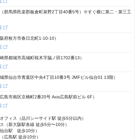
認
（群馬県邑楽郡板倉町泉野2丁目40番5号）※すぐ横に第二・第三工
認
府枚方市春日北町1-10-10）
認
崎県都城市高城町桜木字脇ノ田1702番13）
認
県仙台市青葉区中央4丁目10番3号 JMFビル仙台01 13階）
認
島市南区京橋町2番20号 Axis広島駅前ビル 6F）
認
オフィス（品川シーサイド駅 徒歩5分以内）

ス（新大阪駅各線 徒歩5分〜10分）

仙台駅　徒歩10分）

広島駅 徒歩10分）
