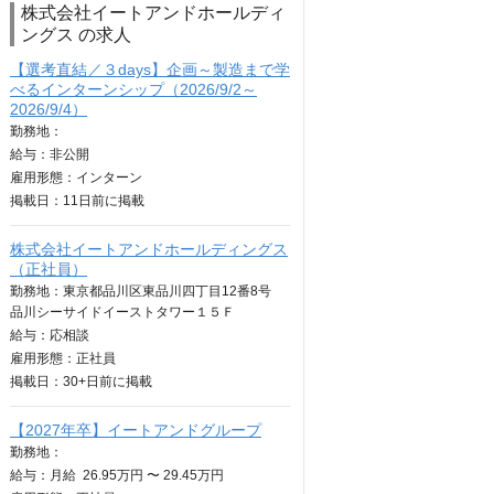
株式会社イートアンドホールディ
ングス の求人
【選考直結／３days】企画～製造まで学
べるインターンシップ（2026/9/2～
2026/9/4）
勤務地：
給与：
非公開
雇用形態：インターン
掲載日：
11日
前に掲載
株式会社イートアンドホールディングス
（正社員）
勤務地：東京都品川区東品川四丁目12番8号
品川シーサイドイーストタワー１５Ｆ
給与：
応相談
雇用形態：正社員
掲載日：
30+日
前に掲載
【2027年卒】イートアンドグループ
勤務地：
給与：
月給
26.95万円 〜 29.45万円