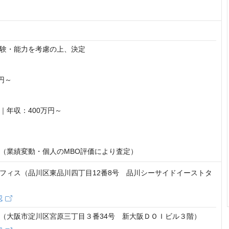
験・能力を考慮の上、決定

円～

年収：400万円～

（業績変動・個人のMBO評価により査定）
フィス（品川区東品川四丁目12番8号 品川シーサイドイーストタ
認
（大阪市淀川区宮原三丁目３番34号 新大阪ＤＯＩビル３階）