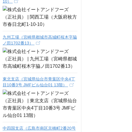
10）
九州工場（宮崎県都城市高城町桜木字脇
ノ田1702番13）
東北支店（宮城県仙台市青葉区中央4丁
目10番3号 JMFビル仙台01 13階）
中四国支店（広島市南区京橋町2番20号