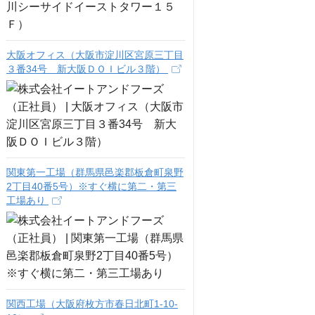
大阪オフィス（大阪市淀川区宮原三丁目
３番34号 新大阪ＤＯＩビル３階）
関東第一工場（群馬県邑楽郡板倉町泉野
2丁目40番5号）※すぐ横に第二・第三
工場あり
関西工場（大阪府枚方市春日北町1-10-