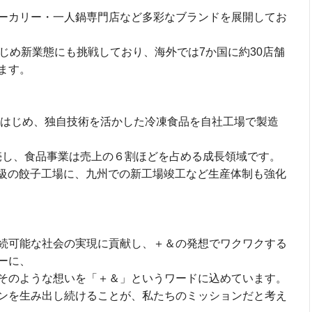
ーカリー・一人鍋専門店など多彩なブランドを展開してお
じめ新業態にも挑戦しており、海外では7か国に約30店舗
ます。
をはじめ、独自技術を活かした冷凍食品を自社工場で製造
売し、食品事業は売上の６割ほどを占める成長領域です。
大級の餃子工場に、九州での新工場竣工など生産体制も強化
続可能な社会の実現に貢献し、＋＆の発想でワクワクする
ーに、
そのような想いを「＋＆」というワードに込めています。
ンを生み出し続けることが、私たちのミッションだと考え