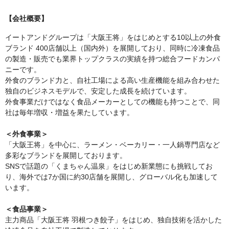
【会社概要】
イートアンドグループは「大阪王将」をはじめとする10以上の外食
ブランド 400店舗以上（国内外）を展開しており、同時に冷凍食品
の製造・販売でも業界トップクラスの実績を持つ総合フードカンパ
ニーです。
外食のブランド力と、自社工場による高い生産機能を組み合わせた
独自のビジネスモデルで、安定した成長を続けています。
外食事業だけではなく食品メーカーとしての機能も持つことで、同
社は毎年増収・増益を果たしています。
＜外食事業＞
「大阪王将」を中心に、ラーメン・ベーカリー・一人鍋専門店など
多彩なブランドを展開しております。
SNSで話題の「くまちゃん温泉」をはじめ新業態にも挑戦してお
り、海外では7か国に約30店舗を展開し、グローバル化も加速して
います。
＜食品事業＞
主力商品「大阪王将 羽根つき餃子」をはじめ、独自技術を活かした