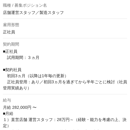
職種 / 募集ポジション名
店舗運営スタッフ／製造スタッフ
雇用形態
正社員
契約期間
■正社員

　試用期間：３ヵ月

■契約社員

　初回3ヵ月（以降は1年毎の更新）

　正社員登用：あり／初回3ヵ月を過ぎてから半年ごとに検討（社員
登用実績あり）
給与
月給
282,000円 〜
■月給

１）直営店舗 運営スタッフ：28万円～（経験・能力を考慮の上、決
定）
