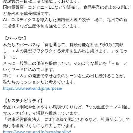
冷凍食品を自社工場で製造しております。
国内量販店・コンビニ・ECなどで販売し、食品事業は売上の６割ほ
どを占める成長領域です。
AI・ロボティクスを導入した国内最大級の餃子工場に、九州での新
工場竣工など生産体制も強化しています。
【パーパス】
私たちのパーパスは「食を通じて、持続可能な社会の実現に貢献
し、＋＆の発想でワクワクする未来を生み出し続けます。」をモッ
トーに、
さらに一段階上の価値を提供したい。そのような想いを「＋＆」と
いうワードに込めています。
常に「＋＆」の発想で幸せな食のシーンを生み出し続けることが、
私たちのミッションだと考えています。
https://www.eat-and.jp/purpose/
【サステナビリティ】
食品ロス削減や働きやすい環境づくりなど、7つの重点テーマを軸に
サステナビリティ活動を推進しています。
「健康経営優良法人」に3年連続で認定されるなど、社員が安心して
働ける環境づくりにも注力しています。
https://www.eat-and.jp/sustainability/