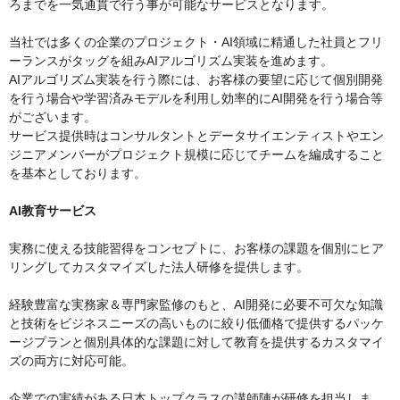
ろまでを一気通貫で行う事が可能なサービスとなります。
当社では多くの企業のプロジェクト・AI領域に精通した社員とフリ
ーランスがタッグを組みAIアルゴリズム実装を進めます。
AIアルゴリズム実装を行う際には、お客様の要望に応じて個別開発
を行う場合や学習済みモデルを利用し効率的にAI開発を行う場合等
がございます。
サービス提供時はコンサルタントとデータサイエンティストやエン
ジニアメンバーがプロジェクト規模に応じてチームを編成すること
を基本としております。
AI教育サービス
実務に使える技能習得をコンセプトに、お客様の課題を個別にヒア
リングしてカスタマイズした法人研修を提供します。
経験豊富な実務家＆専門家監修のもと、AI開発に必要不可欠な知識
と技術をビジネスニーズの高いものに絞り低価格で提供するパッケ
ージプランと個別具体的な課題に対して教育を提供するカスタマイ
ズの両方に対応可能。
企業での実績がある日本トップクラスの講師陣が研修を担当しま