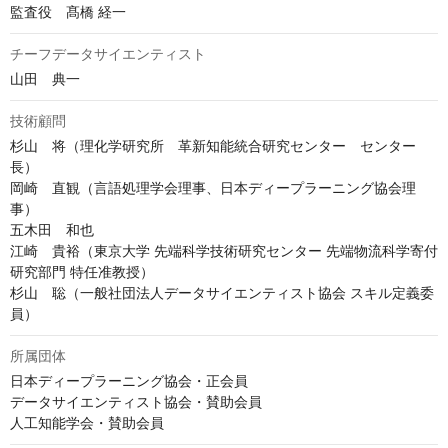
監査役　髙橋 経一
チーフデータサイエンティスト
山田　典一
技術顧問
杉山　将（理化学研究所　革新知能統合研究センター　センター
長）

岡崎　直観（言語処理学会理事、日本ディープラーニング協会理
事）

五木田　和也

江崎　貴裕（東京大学 先端科学技術研究センター 先端物流科学寄付
研究部門 特任准教授）

杉山　聡（一般社団法人データサイエンティスト協会 スキル定義委
員）
所属団体
日本ディープラーニング協会・正会員

データサイエンティスト協会・賛助会員

人工知能学会・賛助会員