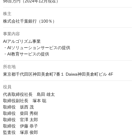
98百万円（2024年12月現在）
株主
株式会社千葉銀行（100％）
事業内容
AIアルゴリズム事業

・AIソリューションサービスの提供

・AI教育サービスの提供
所在地
東京都千代田区神田美倉町7番１ Daiwa神田美倉町ビル 4F
役員
代表取締役社長　島田 雄太

取締役副社長　塚本 聡

取締役　坂西 茂

取締役　柴田 秀樹

取締役　官澤 太郎

取締役　伊藤 恭子

監査役　塚原 俊郎
