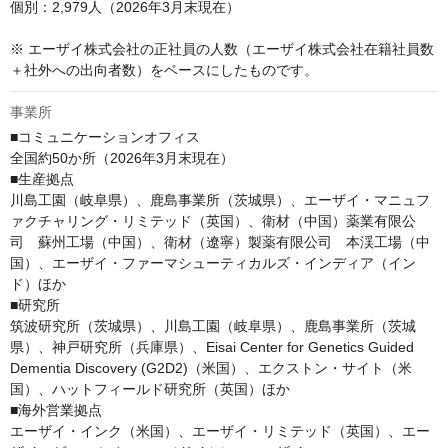
個別：2,979人（2026年3月末現在）

※ エーザイ株式会社の正社員の人数（エーザイ株式会社在籍社員数
＋社外への出向者数）をベースにしたものです。
事業所
■コミュニケーションオフィス

全国約50か所（2026年3月末現在）

■生産拠点

川島工園（岐阜県）、鹿島事業所（茨城県）、エーザイ・マニュフ
ァクチャリング・リミテッド（英国）、衛材（中国）薬業有限公
司　蘇州工場（中国）、衛材（遼寧）製薬有限公司　本渓工場（中
国）、エーザイ・ファーマシューティカルズ・インディア（イン
ド）ほか

■研究所

筑波研究所（茨城県）、川島工園（岐阜県）、鹿島事業所（茨城
県）、神戸研究所（兵庫県）、Eisai Center for Genetics Guided 
Dementia Discovery (G2D2)（米国）、エクストン・サイト（米
国）、ハットフィールド研究所（英国）ほか

■海外営業拠点

エーザイ・インク（米国）、エーザイ・リミテッド（英国）、エー