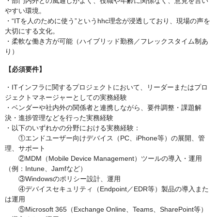
・部門内外との風通しがよく、役職や年齢に関係なく、意見を言い
やすい環境。
・“ITを人のために使う”というhhc理念が浸透しており、現場の声を
大切にする文化。
・柔軟な働き方が可能（ハイブリッド勤務／フレックスタイム制あ
り）
【必須要件】
・ITインフラに関するプロジェクトにおいて、リーダーまたはプロ
ジェクトマネージャーとしての実務経験
・ベンダーや社内外の関係者と連携しながら、要件調整・課題解
決・進捗管理などを行った実務経験
・以下のいずれかの分野における実務経験：
①エンドユーザー向けデバイス（PC、iPhone等）の展開、管
理、サポート
②MDM（Mobile Device Management）ツールの導入・運用
（例：Intune、Jamfなど）
③Windowsのポリシー設計、運用
④デバイスセキュリティ（Endpoint／EDR等）製品の導入また
は運用
⑤Microsoft 365（Exchange Online、Teams、SharePoint等）