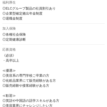
福利厚生
◎ELCグループ製品の社員割引あり

◎企業型確定拠出年金制度

◎退職金制度
加入保険
◎各種社会保険

◎定期健康診断
応募資格
《必須》

・高卒以上

≪優遇≫

◎美容系の専門学校ご卒業の方

◎化粧品業界にて販売経験がある方

◎販売経験や接客経験がある方

≪歓迎≫

◎英語や中国語の語学スキルがある方

◎美容業界にチャレンジしたい方
