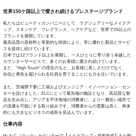
世界150ケ国以上で愛され続けるプレステージブランド
私たちはビューティカンパニーとして、ラグジュアリーなメイクア
ップ、スキンケア、フレグランス、ヘアケアなど、世界で25以上の
ブランドを展開しています。
最高品質の原材料と革新的な技術により、常に優れた製品とサービ
スを提供し続けています。
日本では12ブランド以上を展開し、一人ひとりに寄り添う卓越した
カウンターサービスで、多くのお客様に愛され続けています。
また、”High Touch” の理念のもと、お客様に美しさだけでなく、
自信と勇気を届けられる社員を育てることにも力を注いでいます。
また、茨城県下妻に工場およびエンジニア・イノベーション・セン
ターを設けました。ELCにとって最先端の施設となり、高品質な製
品を生み出し、アジア太平洋地域の消費者に、より一層近い場所で
の流通を可能にする取り組みです。消費者からの需要は高く、将来
的にも大きなビジネスの成長を見込んでいます。
仕事内容
M･A･C（マック）カウンターで【メイクアップ・接客販売】をお願