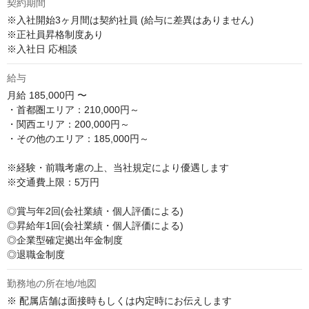
契約期間
※入社開始3ヶ月間は契約社員 (給与に差異はありません)

※正社員昇格制度あり

※入社日 応相談
給与
月給
185,000円 〜
・首都圏エリア：210,000円～

・関西エリア：200,000円～

・その他のエリア：185,000円～

※経験・前職考慮の上、当社規定により優遇します

※交通費上限：5万円

◎賞与年2回(会社業績・個人評価による)

◎昇給年1回(会社業績・個人評価による)

◎企業型確定拠出年金制度

◎退職金制度
勤務地の所在地/地図
※ 配属店舗は面接時もしくは内定時にお伝えします
