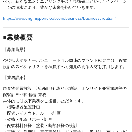
べく、新たなエンジニアリング事業と技術確立といったイノベーシ
ョンの追求により、豊かな未来を拓いていきます。
https://www.eng.nipponsteel.com/business/businesscreation/
■業務概要
【募集背景】
今後拡大するカーボンニュートラル関連のプラントPJに向け、配管
設計のスペシャリストを増員すべく知見のある人材を採用します。
【業務詳細】
廃棄物発電施設、汚泥固形化燃料化施設、オンサイト発電施設等の
配管計画~詳細設計業務
具体的には以下業務をご担当いただきます。
・概略機器配置計画
・配管レイアウト、ルート計画
・架構・配管サポート計画
・配管材料仕様、塗装・断熱仕様の検討
・高圧ガス保安法、電気事業法、ガス事業法、消防法、石油コンビ