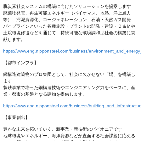
脱炭素社会システムの構築に向けたソリューションを提案します
廃棄物発電、再生可能エネルギー（バイオマス、地熱、洋上風力
等）、汚泥資源化、コージェネレーション、石油・天然ガス開発、
パイプラインといった各種施設・プラントの開発・建設・Ｏ＆Ｍや
土壌環境修復などを通じて、持続可能な環境調和型社会の構築に貢
献します。
https://www.eng.nipponsteel.com/business/environment_and_energy_
【都市インフラ】
鋼構造建築物のプロ集団として、社会に欠かせない「場」を構築し
ます
製鉄事業で培った鋼構造技術やエンジニアリング力をベースに、産
業・都市の基盤となる建物を提供します。
https://www.eng.nipponsteel.com/business/building_and_infrastructur
【事業創出】
豊かな未来を拓いていく、新事業・新技術のパイオニアです
地球環境やエネルギー、海洋資源などが直面する社会課題に応える