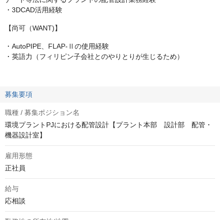
・3DCAD活用経験
【尚可（WANT)】
・AutoPIPE、FLAP-Ⅱの使用経験
・英語力（フィリピン子会社とのやりとりが生じるため）
募集要項
職種 / 募集ポジション名
環境プラントPJにおける配管設計【プラント本部 設計部 配管・
機器設計室】
雇用形態
正社員
給与
応相談