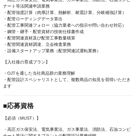
ナート等法関連申請業務
・配管強度計算（肉厚計算、熱解析、耐震計算、分岐補強計算）
・配管ローディングデータ算出
・配管工事関連フォロー（協力業者への指示や問い合わせ対応）
・鋼管・継手・配管資材の技術仕様書作成
・配管関連資材及び配管工事数量積算
・配管関連資材調達、立会検査業務
・設備スタートアップ業務（配管関連試運転業務）
【入社後の育成プラン】
・OJTを通した当社商品群の業務理解
・配管設計スペシャリストとして、複数商品の知見を習得いただき
ます
■応募資格
【必須（MUST）】
・高圧ガス保安法、電気事業法、ガス事業法、消防法、石油コンビ
ナート等法に関するプラントの配管設計業務経験