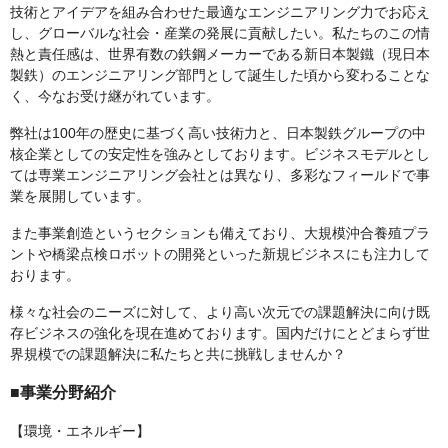
技術とアイデアを組み合わせた最適なエンジニアリング力でお応え
し、グローバルな社会・産業の発展に貢献したい。私たちのこの情
熱と責任感は、世界有数の鉄鋼メーカーである新日本製鐵（現日本
製鉄）のエンジニアリング部門として誕生した頃から変わることな
く、今なお受け継がれています。
弊社は100年の歴史に基づく高い技術力と、日本製鉄グループの中
核企業としての安定性を強みとしております。ビジネスモデルとし
ては専業エンジニアリング会社とは異なり、多彩なフィールドで事
業を展開しています。
また事業創造というセクションも備えており、大規模沖合養殖プラ
ントや橋梁点検ロボットの開発といった新規ビジネスにも注力して
おります。
様々な社会のニーズに対して、より高い次元での課題解決に向け既
存ビジネスの強化を現在進めております。国内だけにとどまらず世
界規模での課題解決に私たちと共に挑戦しませんか？
■事業分野紹介
【環境・エネルギー】