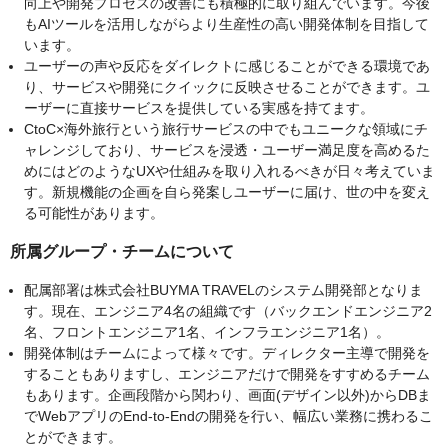
向上や開発プロセスの改善にも積極的に取り組んでいます。今後
もAIツールを活用しながらより生産性の高い開発体制を目指して
います。
ユーザーの声や反応をダイレクトに感じることができる環境であ
り、サービスや開発にクイックに反映させることができます。ユ
ーザーに直接サービスを提供している実感を持てます。
CtoC×海外旅行という旅行サービスの中でもユニークな領域にチ
ャレンジしており、サービスを浸透・ユーザー満足度を高めるた
めにはどのようなUXや仕組みを取り入れるべきが日々考えていま
す。新規機能の企画を自ら発案しユーザーに届け、世の中を変え
る可能性があります。
所属グループ・チームについて
配属部署は株式会社BUYMA TRAVELのシステム開発部となりま
す。現在、エンジニア4名の組織です（バックエンドエンジニア2
名、フロントエンジニア1名、インフラエンジニア1名）。
開発体制はチームによって様々です。ディレクター主導で開発を
することもありますし、エンジニアだけで開発をすすめるチーム
もあります。企画段階から関わり、画面(デザイン以外)からDBま
でWebアプリのEnd-to-Endの開発を行い、幅広い業務に携わるこ
とができます。