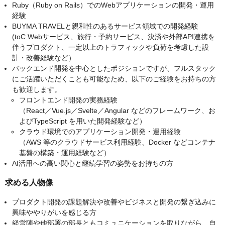
Ruby（Ruby on Rails）でのWebアプリケーションの開発・運用
経験
BUYMA TRAVELと親和性のあるサービス領域での開発経験
(toC Webサービス、旅行・予約サービス、決済や外部API連携を
伴うプロダクト、一定以上のトラフィックや負荷を考慮した設
計・改善経験など）
バックエンド開発を中心としたポジションですが、フルスタック
にご活躍いただくことも可能なため、以下のご経験をお持ちの方
も歓迎します。
フロントエンド開発の実務経験
（React／Vue.js／Svelte／Angular などのフレームワーク、お
よびTypeScript を用いた開発経験など）
クラウド環境でのアプリケーション開発・運用経験
（AWS 等のクラウドサービス利用経験、Docker などコンテナ
基盤の構築・運用経験など）
AI活用への高い関心と継続学習の姿勢をお持ちの方
求める人物像
プロダクト開発の課題解決や改善やビジネスと開発の繋ぎ込みに
興味ややりがいを感じる方
経営陣や他部署の部長ともコミュニケーションを取りながら、自