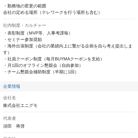
・勤務地の変更の範囲

会社の定める場所（テレワークを行う場所も含む）
社内制度・カルチャー
・表彰制度（MVP等、人事考課毎）

・セミナー参加奨励

・海外出張制度（会社の業績向上に繋がる企画を自ら考え提出しま
す）

・社員クーポン制度（毎月BUYMAクーポンを支給）

・月1回のオフライン懇親会（自由参加）

・チーム懇親会補助制度（半期に1回）
企業情報
会社名
株式会社エニグモ
代表者
須田　将啓