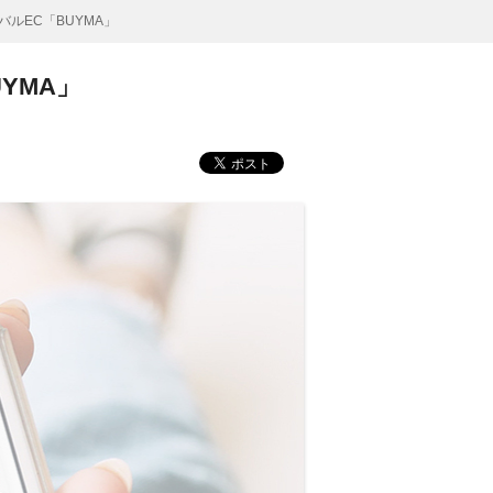
バルEC「BUYMA」
YMA」