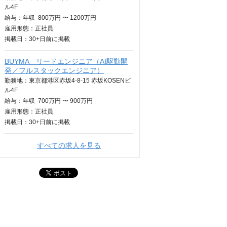
ル4F
給与：
年収
800万円 〜 1200万円
雇用形態：正社員
掲載日：
30+日
前に掲載
BUYMA リードエンジニア（AI駆動開
発／フルスタックエンジニア）
勤務地：東京都港区赤坂4-8-15 赤坂KOSENビ
ル4F
給与：
年収
700万円 〜 900万円
雇用形態：正社員
掲載日：
30+日
前に掲載
すべての求人を見る