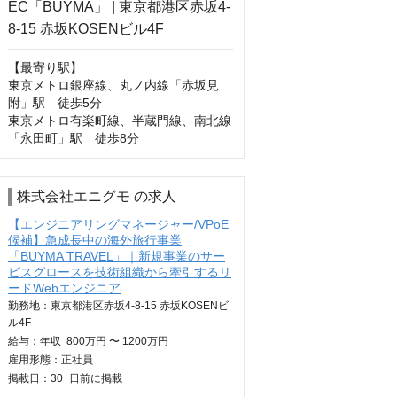
【最寄り駅】

東京メトロ銀座線、丸ノ内線「赤坂見
附」駅　徒歩5分

東京メトロ有楽町線、半蔵門線、南北線 
「永田町」駅　徒歩8分
株式会社エニグモ の求人
【エンジニアリングマネージャー/VPoE
候補】急成長中の海外旅行事業
「BUYMA TRAVEL」｜新規事業のサー
ビスグロースを技術組織から牽引するリ
ードWebエンジニア
勤務地：東京都港区赤坂4-8-15 赤坂KOSENビ
ル4F
給与：
年収
800万円 〜 1200万円
雇用形態：正社員
掲載日：
30+日
前に掲載