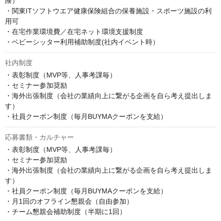
険）

・関東ITソフトウエア健康保険組合の保養施設・スポーツ施設の利
用可

・在宅作業環境費／在宅ネット環境支援制度

・ベビーシッター利用補助制度(社内イベント時）
社内制度
・表彰制度（MVP等、人事考課毎）

・セミナー参加奨励

・海外出張制度（会社の業績向上に繋がる企画を自ら考え提出しま
す）

・社員クーポン制度（毎月BUYMAクーポンを支給）
応募書類・カルチャー
・表彰制度（MVP等、人事考課毎）

・セミナー参加奨励

・海外出張制度（会社の業績向上に繋がる企画を自ら考え提出しま
す）

・社員クーポン制度（毎月BUYMAクーポンを支給）

・月1回のオフライン懇親会（自由参加）

・チーム懇親会補助制度（半期に1回）