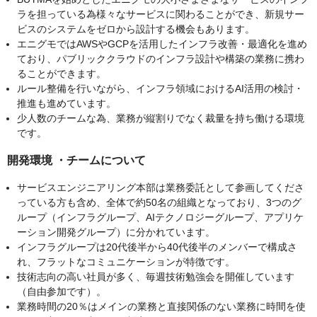
ラを担っている為様々なサービスに関わることができ、新規サー
ビスのシステムをゼロから設計する機会もあります。
エニグモではAWSやGCPを活用したインフラ改善・最適化を進め
ており、パブリッククラウドのインフラ設計や構築の業務に携わ
ることができます。
ルール整備を行いながら、インフラ領域におけるAI活用の検討・
推進も進めています。
少人数のチームな為、業務が縦割りでなく裁量を持ち働ける環境
です。
開発環境 ・チームについて
サービスエンジニアリング本部は業務委託として参画してくださ
っている方も含め、全体で約50名の組織となっており、3つのグ
ループ（インフラグループ、AIテクノロジーグループ、アプリケ
ーション開発グループ）に分かれています。
インフラグループは20代後半から40代後半のメンバーで構成さ
れ、フラットなコミュニケーションが特徴です。
技術志向の高い社員が多く、毎週技術勉強会を開催しています
（自由参加です）。
業務時間の20％はメインの業務と直接関係のない業務に時間を使