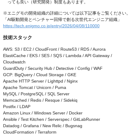
っても良い（研究開発）制度もあります。
※エニグモの開発組織の詳細については以下記事をご覧ください。
「AI駆動開発とベンチャー回帰で創る次世代エンジニア組織」
https://tech.enigmo.co.jp/entry/2026/04/08/110000
技術スタック
AWS: S3 / EC2 / CloudFront / Route53 / RDS / Aurora
ElastiCache / EKS / SES / SQS / Lambda / API Gateway /
Cloudwatch
GuardDuty / Security Hub / Detective / Config / WAF
GCP: BigQuery / Cloud Storage / GKE
Apache HTTP Server / Lighttpd / Nginx
Apache Tomcat / Unicorn / Puma
MySQL / PostgreSQL / SQL Server
Memcached / Redis / Resque / Sidekiq
Postfix / LDAP
Amazon Linux / Windows Server / Docker
Ansible / Test Kitchen / Serverspec / GitLabRunner
Datadog / Grafana / New Relic / Bugsnag
CloudFormation / Terraform