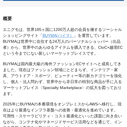
概要
エニグモは、世界185ヶ国に1200万人超の会員を擁するソーシャル
ショッピングサイト「
BUYMA(バイマ）
」を運営しています。
BUYMAは世界中に在住する24万人のパーソナルショッパー（出品
者）から、世界中のあらゆるアイテムを購入できる、CtoC×越境EC
という今までにない新しいマーケットプレイスです。
BUYMAは国内最大級の海外ファッションECサイトへと成長してき
ました。現在はファッション領域にとどまらず、インテリア・家
具、アウトドア・スポーツ、ビューティー等の新カテゴリーを強化
し、個人・法人問わず、世界中から非日常の特別な商品が手に入る
マーケットプレイス〈Specialty Marketplace〉の拡大を図っており
ます。
2025年にBUYMAの本番環境をオンプレミスからAWSへ移行し、現
在はより最適なインフラ基盤への改善・最適化を進めています。
可用性・スケーラビリティ・コスト最適化といった課題に向き合い
ながら、コンテナ化やマネージドサービス活用などを通じて、イン