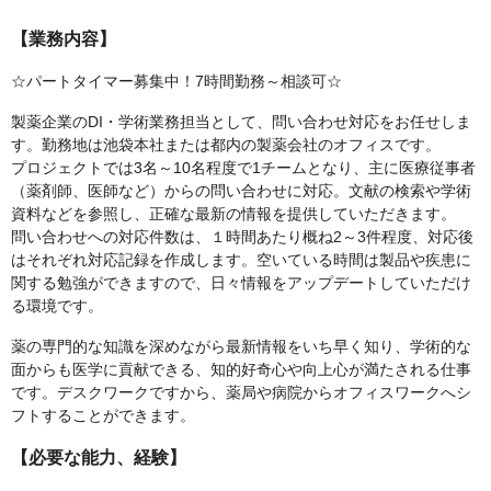
【業務内容】
☆パートタイマー募集中！7時間勤務～相談可☆
製薬企業のDI・学術業務担当として、問い合わせ対応をお任せしま
す。勤務地は池袋本社または都内の製薬会社のオフィスです。
プロジェクトでは3名～10名程度で1チームとなり、主に医療従事者
（薬剤師、医師など）からの問い合わせに対応。⽂献の検索や学術
資料などを参照し、正確な最新の情報を提供していただきます。
問い合わせへの対応件数は、１時間あたり概ね2～3件程度、対応後
はそれぞれ対応記録を作成します。空いている時間は製品や疾患に
関する勉強ができますので、⽇々情報をアップデートしていただけ
る環境です。
薬の専門的な知識を深めながら最新情報をいち早く知り、学術的な
面からも医学に貢献できる、知的好奇心や向上心が満たされる仕事
です。デスクワークですから、薬局や病院からオフィスワークへシ
フトすることができます。
【必要な能力、経験】