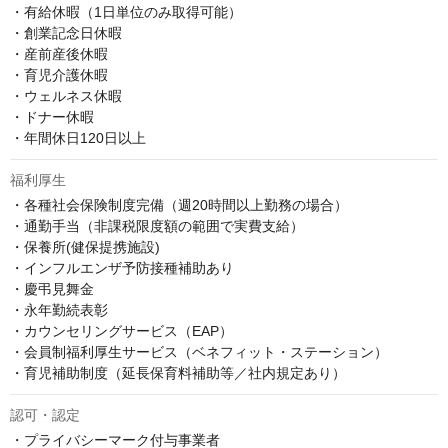
・有給休暇（1日単位のみ取得可能）

・創業記念日休暇

・産前産後休暇

・育児介護休暇

・ウェルネス休暇

・ドナー休暇

・年間休日120日以上
福利厚生
・各種社会保険制度完備（週20時間以上勤務の場合）

・通勤手当（非課税限度額の範囲で実費支給）

・保養所(健保提携施設)

・インフルエンザ予防接種補助あり

・慶弔見舞金

・永年勤続表彰

・カウンセリングサービス（EAP）

・会員制福利厚生サービス（ベネフィット・ステーション）

・育児補助制度（延長保育料補助等／社内規定あり）
認可・認定
・プライバシーマーク付与事業者
