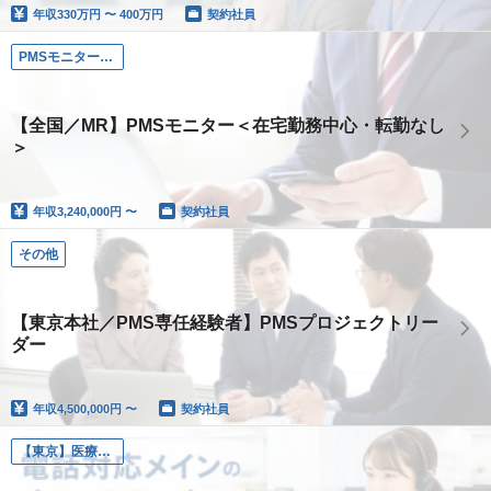
年収
330万円 〜 400万円
契約社員
PMSモニター（MR経験者）
【全国／MR】PMSモニター＜在宅勤務中心・転勤なし
＞
年収
3,240,000円 〜
契約社員
その他
【東京本社／PMS専任経験者】PMSプロジェクトリー
ダー
年収
4,500,000円 〜
契約社員
【東京】医療業界で“バックオフィス業務が主役”になる仕事／流通管理業務(電話対応メイン）