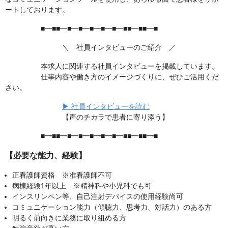
ートしております。
■━■■━■━■━■━■━■━■■━■■━■
＼ 社員インタビューのご紹介 ／
本求人に関連する社員インタビューを掲載しています。
仕事内容や働き方のイメージづくりに、ぜひご活用くだ
さい。
▶︎ 社員インタビューを読む
【声のチカラで患者に寄り添う】
■━■■━■━■━■━■━■━■■━■■━■
【必要な能力、経験】
正看護師資格 ※准看護師不可
病棟経験1年以上 ※精神科や小児科でも可
インスリンペン等、自己注射デバイスの使用経験尚可
コミュニケーション能力（傾聴力、思考力、対話力）のある方
明るく前向きに業務に取り組める方