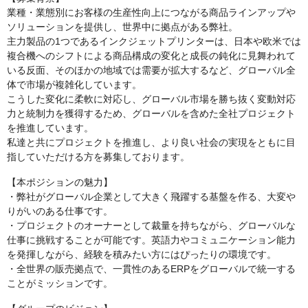
業種・業態別にお客様の生産性向上につながる商品ラインアップや
ソリューションを提供し、世界中に拠点がある弊社。
主力製品の1つであるインクジェットプリンターは、日本や欧米では
複合機へのシフトによる商品構成の変化と成長の鈍化に見舞われて
いる反面、そのほかの地域では需要が拡大するなど、グローバル全
体で市場が複雑化しています。
こうした変化に柔軟に対応し、グローバル市場を勝ち抜く変動対応
力と統制力を獲得するため、グローバルを含めた全社プロジェクト
を推進しています。
私達と共にプロジェクトを推進し、より良い社会の実現をともに目
指していただける方を募集しております。
【本ポジションの魅力】
・弊社がグローバル企業として大きく飛躍する基盤を作る、大変や
りがいのある仕事です。
・プロジェクトのオーナーとして裁量を持ちながら、グローバルな
仕事に挑戦することが可能です。英語力やコミュニケーション能力
を発揮しながら、経験を積みたい方にはぴったりの環境です。
・全世界の販売拠点で、一貫性のあるERPをグローバルで統一する
ことがミッションです。