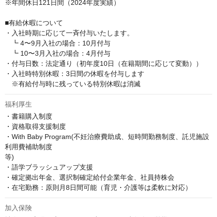
※年間休日121日間（2024年度実績）

■有給休暇について

・入社時期に応じて一斉付与いたします。

　┗ 4〜9月入社の場合：10月付与

　┗ 10〜3月入社の場合：4月付与

・付与日数：法定通り（初年度10日（在籍期間に応じて変動））

・入社時特別休暇：3日間の休暇を付与します

　※有給付与時に残っている特別休暇は消滅
福利厚生
・書籍購入制度

・資格取得支援制度

・With Baby Program(不妊治療費助成、短時間勤務制度、託児施設
利用費補助制度

等)

・語学ブラッシュアップ支援

・確定拠出年金、選択制確定給付企業年金、社員持株会

・在宅勤務：原則月8日間可能（育児・介護等は柔軟に対応）
加入保険