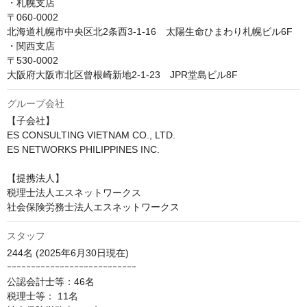
・札幌支店

〒060-0002

北海道札幌市中央区北2条西3-1-16　太陽生命ひまわり札幌ビル6F

・関西支店

〒530-0002

大阪府大阪市北区曾根崎新地2-1-23　JPR堂島ビル8F
グループ会社
【子会社】

ES CONSULTING VIETNAM CO., LTD.

ES NETWORKS PHILIPPINES INC.

【提携法人】

税理士法人エスネットワークス

社会保険労務士法人エスネットワークス
スタッフ
244名 (2025年6月30日現在)

ｰｰｰｰｰｰｰｰｰｰｰｰｰｰｰｰｰｰｰｰｰｰｰｰｰｰｰ

公認会計士等：46名

税理士等： 11名
