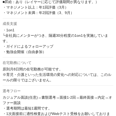
■昇給：あり（レイヤーに応じて評価期間が異なります。）

・マネジメント以上：年1回評価（3月）

・マネジメント未満：年2回評価（3、9月）
成長支援
・1on1

└全社員にメンターがつき、隔週30分程度の1on1を実施していま
す。

・ガイドによるフォローアップ

・勉強会開催（自由参加）
在宅勤務について
原則月8日間の在宅勤務が可能です。

※育児・介護といった生活環境の変化への対応については、このル
ールの限りではございません。
選考フロー
カジュアル面談(任意)→書類選考→面接1-2回→最終面接→内定→オ
ファー面談

・選考期間は最短1週間です。

・1次面接前に適性検査およびWebテスト受検をお願いしておりま