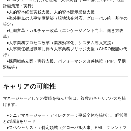
計画策定・実行）
●人的資本経営実践支援、人的資本開示業務支援
●海外拠点の人事制度構築（現地法令対応、グローバル統一基準の
策定）
●組織変革・カルチャー改革（エンゲージメント向上、働き方改
革）
●人事業務プロセス改革（業務効率化、システム導入支援）
●人事責任者退職等に伴う人事業務ブリッジ支援（CHRO機能の代
行）
●採用戦略立案・実行支援、パフォーマンス改善施策（PIP、早期
退職等）
キャリアの可能性
マネージャーとしての実績を積んだ後は、複数のキャリアパスを描
けます。
●シニアマネージャー・ディレクター：事業全体を統括し、経営層
との議論をリード
●スペシャリスト：特定領域（グローバル人事、PMI、タレントマ