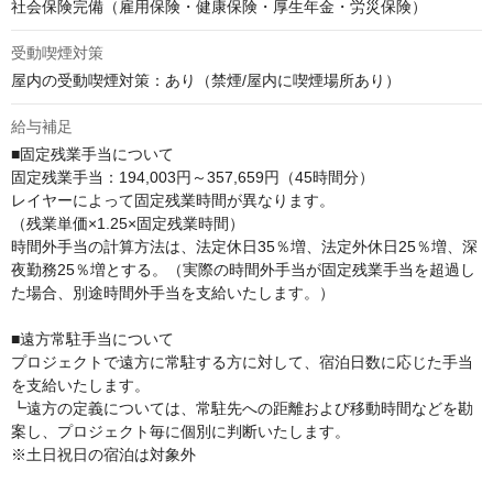
社会保険完備（雇用保険・健康保険・厚生年金・労災保険）
受動喫煙対策
屋内の受動喫煙対策：あり（禁煙/屋内に喫煙場所あり）
給与補足
■固定残業手当について

固定残業手当：194,003円～357,659円（45時間分）

レイヤーによって固定残業時間が異なります。

（残業単価×1.25×固定残業時間）

時間外手当の計算方法は、法定休日35％増、法定外休日25％増、深
夜勤務25％増とする。（実際の時間外手当が固定残業手当を超過し
た場合、別途時間外手当を支給いたします。）

■遠方常駐手当について

プロジェクトで遠方に常駐する方に対して、宿泊日数に応じた手当
を支給いたします。

┗遠方の定義については、常駐先への距離および移動時間などを勘
案し、プロジェクト毎に個別に判断いたします。

※土日祝日の宿泊は対象外
