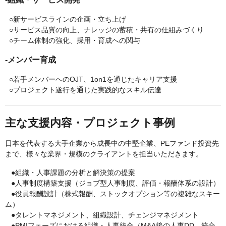
○新サービスラインの企画・立ち上げ
○サービス品質の向上、ナレッジの蓄積・共有の仕組みづくり
○チーム体制の強化、採用・育成への関与
-メンバー育成
○若手メンバーへのOJT、1on1を通じたキャリア支援
○プロジェクト遂行を通じた実践的なスキル伝達
主な支援内容・プロジェクト事例
日本を代表する大手企業から成長中の中堅企業、PEファンド投資先
まで、様々な業界・規模のクライアントを担当いただきます。
●組織・人事課題の分析と解決策の提案
●人事制度構築支援（ジョブ型人事制度、評価・報酬体系の設計）
●役員報酬設計（株式報酬、ストックオプション等の複雑なスキー
ム）
●タレントマネジメント、組織設計、チェンジマネジメント
●PMIフェーズにおける組織・人事統合（M&A後の人事DD、統合