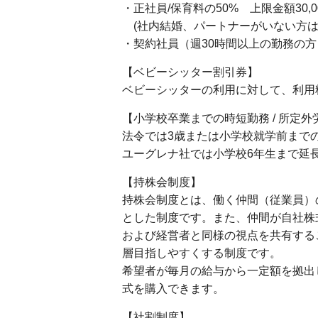
・正社員/保育料の50% 上限金額30,00
(社内結婚、パートナーがいない方は100
・契約社員（週30時間以上の勤務の方）/
【ベビーシッター割引券】
ベビーシッターの利用に対して、利用
【小学校卒業までの時短勤務 / 所定
法令では3歳または小学校就学前まで
ユーグレナ社では小学校6年生まで延
【持株会制度】
持株会制度とは、働く仲間（従業員）
とした制度です。また、仲間が自社株
および経営者と同様の視点を共有する
層目指しやすくする制度です。
希望者が毎月の給与から一定額を拠出
式を購入できます。
【社割制度】