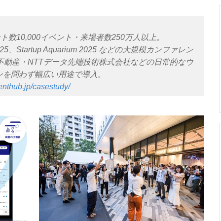
数10,000イベント・来場者数250万人以上。
2025、Startup Aquarium 2025 などの大規模カンファレン
R・野村不動産・NTTデータ先端技術株式会社などの日常的なウ
ンを問わず幅広い用途で導入。
venthub.jp/casestudy/