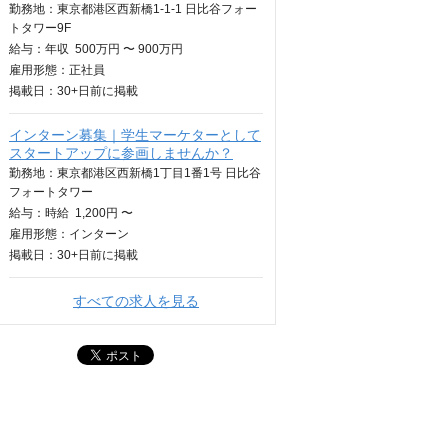
勤務地：東京都港区西新橋1-1-1 日比谷フォー
トタワー9F
給与：
年収
500万円 〜 900万円
雇用形態：正社員
掲載日：
30+日
前に掲載
インターン募集｜学生マーケターとして
スタートアップに参画しませんか？
勤務地：東京都港区西新橋1丁目1番1号 日比谷
フォートタワー
給与：
時給
1,200円 〜
雇用形態：インターン
掲載日：
30+日
前に掲載
すべての求人を見る