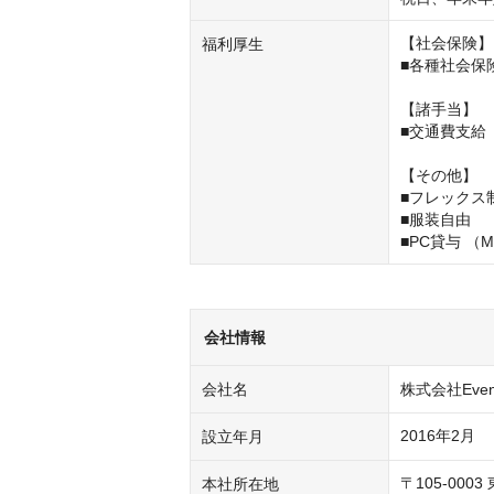
【社会保険】

福利厚生
■各種社会保険
【諸手当】

■交通費支給

【その他】

■フレックス制：
■服装自由

■PC貸与 （Ma
会社情報
会社名
株式会社Even
2016年2月
設立年月
〒105-00
本社所在地