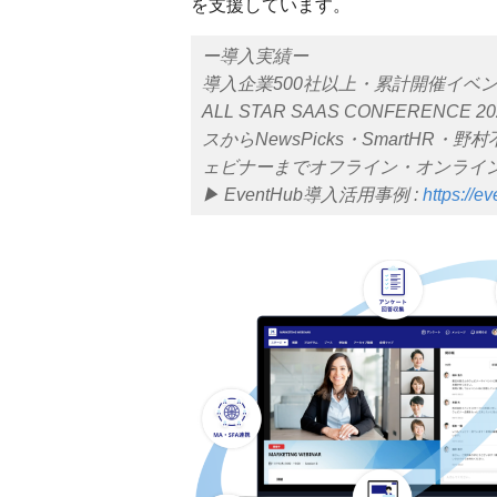
を支援しています。
ー導入実績ー
導入企業500社以上・累計開催イベント
ALL STAR SAAS CONFERENCE 
スからNewsPicks・SmartH
ェビナーまでオフライン・オンライ
▶︎ EventHub導入活用事例 :
https://e