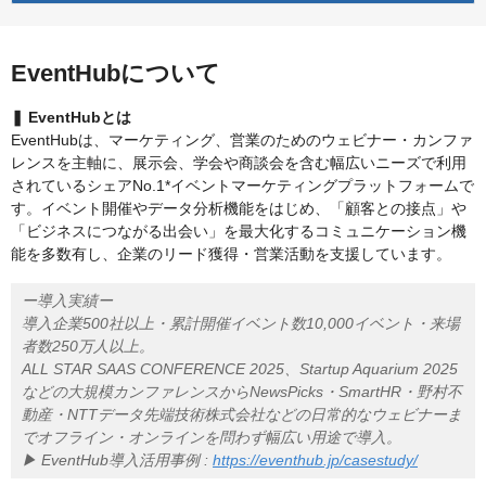
EventHubについて
❚ EventHubとは
EventHubは、マーケティング、営業のためのウェビナー・カンファ
レンスを主軸に、展示会、学会や商談会を含む幅広いニーズで利用
されているシェアNo.1*イベントマーケティングプラットフォームで
す。イベント開催やデータ分析機能をはじめ、「顧客との接点」や
「ビジネスにつながる出会い」を最大化するコミュニケーション機
能を多数有し、企業のリード獲得・営業活動を支援しています。
ー導入実績ー
導入企業500社以上・累計開催イベント数10,000イベント・来場
者数250万人以上。
ALL STAR SAAS CONFERENCE 2025、Startup Aquarium 2025
などの大規模カンファレンスからNewsPicks・SmartHR・野村不
動産・NTTデータ先端技術株式会社などの日常的なウェビナーま
でオフライン・オンラインを問わず幅広い用途で導入。
▶︎ EventHub導入活用事例 :
https://eventhub.jp/casestudy/