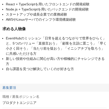
React + TypeScriptを用いたフロントエンドの開発経験
Node.js + TypeScriptを用いたバックエンドの開発経験
スタートアップや成長企業での業務経験
AWSやLinuxサーバでのインフラ環境構築経験
求める人物像
EventHubのミッション「日常を超えるつながりで世界をひらく」
と、5つのバリュー「直接言おう」「顧客を主語に置こう」「早く
小さく回そう」「当たり前を疑おう」「イニシアチブを取ろう」
に共感いただける方
新しい技術や仕組みに関心が高い方や積極的にチャレンジできる
方
自ら課題を見つけ解決していくのが好きな方
募集要項
職種 / 募集ポジション名
プロダクトエンジニア