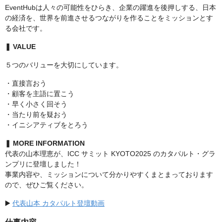
EventHubは人々の可能性をひらき、企業の躍進を後押しする、日本
の経済を、世界を前進させるつながりを作ることをミッションとす
る会社です。
❚ VALUE
５つのバリューを大切にしています。
・直接言おう
・顧客を主語に置こう
・早く小さく回そう
・当たり前を疑おう
・イニシアティブをとろう
❚ MORE INFORMATION
代表の山本理恵が、ICC サミット KYOTO2025 のカタパルト・グラ
ンプリに登壇しました！
事業内容や、ミッションについて分かりやすくまとまっております
ので、ぜひご覧ください。
▶️
代表山本 カタパルト登壇動画