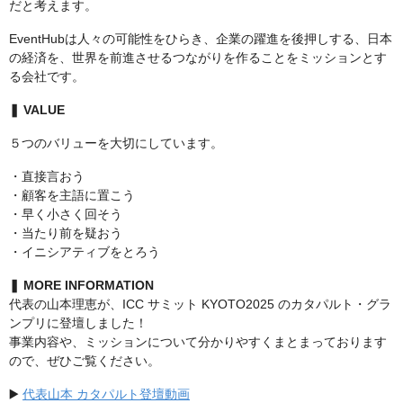
だと考えます。
EventHubは人々の可能性をひらき、企業の躍進を後押しする、日本
の経済を、世界を前進させるつながりを作ることをミッションとす
る会社です。
❚ VALUE
５つのバリューを大切にしています。
・直接言おう
・顧客を主語に置こう
・早く小さく回そう
・当たり前を疑おう
・イニシアティブをとろう
❚ MORE INFORMATION
代表の山本理恵が、ICC サミット KYOTO2025 のカタパルト・グラ
ンプリに登壇しました！
事業内容や、ミッションについて分かりやすくまとまっております
ので、ぜひご覧ください。
▶️
代表山本 カタパルト登壇動画