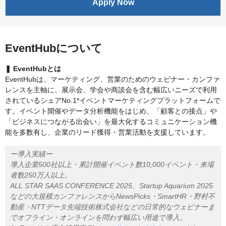
Apply Now
EventHubについて
❚ EventHubとは
EventHubは、マーケティング、営業のためのウェビナー・カンファ
レンスを主軸に、展示会、学会や商談会を含む幅広いニーズで利用
されているシェアNo.1*イベントマーケティングプラットフォームで
す。イベント開催やデータ分析機能をはじめ、「顧客との接点」や
「ビジネスにつながる出会い」を最大化するコミュニケーション機
能を多数有し、企業のリード獲得・営業活動を支援しています。
ー導入実績ー
導入企業500社以上・累計開催イベント数10,000イベント・来場
者数250万人以上。
ALL STAR SAAS CONFERENCE 2025、Startup Aquarium 2025
などの大規模カンファレンスからNewsPicks・SmartHR・野村不
動産・NTTデータ先端技術株式会社などの日常的なウェビナーま
でオフライン・オンラインを問わず幅広い用途で導入。