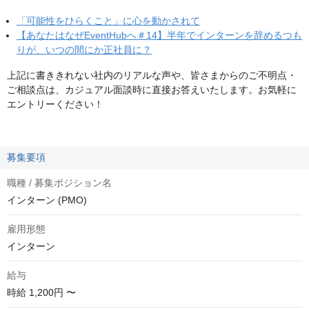
「可能性をひらくこと」に心を動かされて
【あなたはなぜEventHubへ＃14】半年でインターンを辞めるつも
りが、いつの間にか正社員に？
上記に書ききれない社内のリアルな声や、皆さまからのご不明点・
ご相談点は、カジュアル面談時に直接お答えいたします。お気軽に
エントリーください！
募集要項
職種 / 募集ポジション名
インターン (PMO)
雇用形態
インターン
給与
時給
1,200円 〜