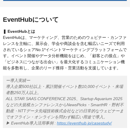
EventHubについて
❚ EventHubとは
EventHubは、マーケティング、営業のためのウェビナー・カンファ
レンスを主軸に、展示会、学会や商談会を含む幅広いニーズで利用
されているシェアNo.1*イベントマーケティングプラットフォームで
す。イベント開催やデータ分析機能をはじめ、「顧客との接点」や
「ビジネスにつながる出会い」を最大化するコミュニケーション機
能を多数有し、企業のリード獲得・営業活動を支援しています。
ー導入実績ー
導入企業500社以上・累計開催イベント数10,000イベント・来場
者数250万人以上。
ALL STAR SAAS CONFERENCE 2025、Startup Aquarium 2025
などの大規模カンファレンスからNewsPicks・SmartHR・野村不
動産・NTTデータ先端技術株式会社などの日常的なウェビナーま
でオフライン・オンラインを問わず幅広い用途で導入。
▶︎ EventHub導入活用事例 :
https://eventhub.jp/casestudy/