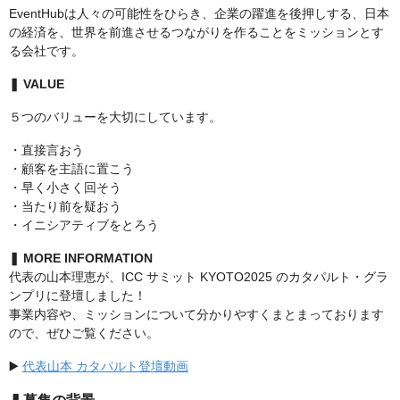
EventHubは人々の可能性をひらき、企業の躍進を後押しする、日本
の経済を、世界を前進させるつながりを作ることをミッションとす
る会社です。
❚ VALUE
５つのバリューを大切にしています。
・直接言おう
・顧客を主語に置こう
・早く小さく回そう
・当たり前を疑おう
・イニシアティブをとろう
❚ MORE INFORMATION
代表の山本理恵が、ICC サミット KYOTO2025 のカタパルト・グラ
ンプリに登壇しました！
事業内容や、ミッションについて分かりやすくまとまっております
ので、ぜひご覧ください。
▶️
代表山本 カタパルト登壇動画