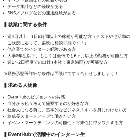
データ集計などの経験がある
SNS／ブログなどの運用経験がある
▍就業に関する条件
週4日以上、1日5時間以上の稼働が可能な方（テストや他活動の
ご状況に応じて、柔軟に相談可能です！）
他企業でのインターン経験がある方
大学3年生以下、もしくは最低でも6ヶ月以上の勤務が可能な方
週1〜2日程度での出社 (本社：東京港区) が可能な方
※勤務形態等詳細な条件は面談にてすり合わせしましょう！
▍求める人物像
EventHubのビジョンへの共感
自分から色々考えて提案するのが好きな方
社会人になる前に、基本的なビジネススキルを身に付けたい方
急成長スタートアップで働きたい方
イベントマーケティングの可能性・将来性にワクワクする方
▍EventHubで活躍中のインターン生