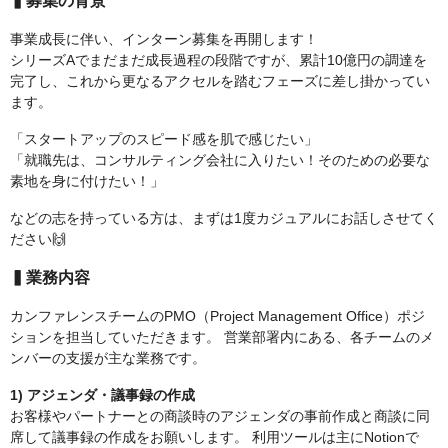
▍募集の背景
事業成長に伴い、インターン募集を再開します！
シリーズAでまだまだ成長過程の段階ですが、累計10億円の調達を
完了し、これから更なるアクセルを踏むフェーズに差し掛かってい
ます。
「スタートアップのスピード感を肌で感じたい」
「就職先は、コンサルティング会社に入りたい！そのための必要な
素地を身に付けたい！」
などの志を持っている方は、まずは1度カジュアルにお話しさせてく
ださい🙌
▍業務内容
カンファレンスチームのPMO（Project Management Office）ポジ
ションを担当していただきます。 営業部署内にある、各チームのメ
ンバーの支援が主な業務です。
1) アジェンダ・議事録の作成
お客様やパートナーとの商談時のアジェンダの事前作成と商談に同
席して議事録の作成をお願いします。 利用ツールは主にNotionで