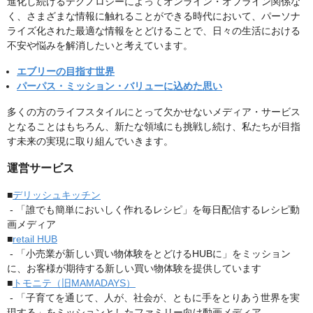
進化し続けるテクノロジーによってオンライン・オフライン関係な
く、さまざまな情報に触れることができる時代において、パーソナ
ライズ化された最適な情報をとどけることで、日々の生活における
不安や悩みを解消したいと考えています。
エブリーの目指す世界
パーパス・ミッション・バリューに込めた思い
多くの方のライフスタイルにとって欠かせないメディア・サービス
となることはもちろん、新たな領域にも挑戦し続け、私たちが目指
す未来の実現に取り組んでいきます。
運営サービス
■
デリッシュキッチン
- 「誰でも簡単においしく作れるレシピ」を毎日配信するレシピ動
画メディア
■
retail HUB
- 「小売業が新しい買い物体験をとどけるHUBに」をミッション
に、お客様が期待する新しい買い物体験を提供しています
■
トモニテ（旧MAMADAYS）
- 「子育てを通じて、人が、社会が、ともに手をとりあう世界を実
現する」をミッションとしたファミリー向け動画メディア