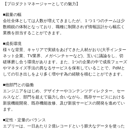
【プロダクトマネージャーとしての魅力】
■裁量の幅
会社全体としては人数が増えてきましたが、１つ１つのチームは少
数精鋭の体制となっており、職種に制限されず情報設計から幅広く
業務を担当することができます。
■成長環境
様々な背景、キャリアで実績をあげてきた人材がおり(大手インター
ネット企業、TV業界、メガベンチャーなど)、互いに議論をし、切
磋琢磨し合う環境があります。また、1つの企業の中で成長フェーズ
やマネタイズ手法の異なるサービスを保有していることで、PdMと
しての引き出しをより多く増やす為の経験を積むことができます。
■他部門との協働
エンジニアをはじめ、デザイナーやコンテンツディレクター、セー
ルスなど、部門を超えて協力し合いながら、既存サービスにおける
新規機能開発、既存機能改修、及び新規サービスの開発を進めてい
ます。
■定性・定量のバランス
エブリーは、一日あたり２億レコードという膨大なデータを使った