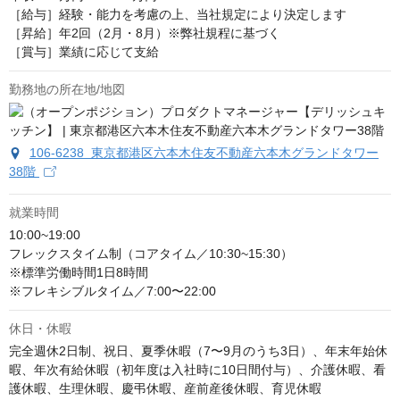
［給与］経験・能力を考慮の上、当社規定により決定します

［昇給］年2回（2月・8月）※弊社規程に基づく

［賞与］業績に応じて支給
勤務地の所在地/地図
106-6238 東京都港区六本木住友不動産六本木グランドタワー
38階
就業時間
10:00~19:00

フレックスタイム制（コアタイム／10:30~15:30）

※標準労働時間1日8時間

※フレキシブルタイム／7:00〜22:00
休日・休暇
完全週休2日制、祝日、夏季休暇（7〜9月のうち3日）、年末年始休
暇、年次有給休暇（初年度は入社時に10日間付与）、介護休暇、看
護休暇、生理休暇、慶弔休暇、産前産後休暇、育児休暇