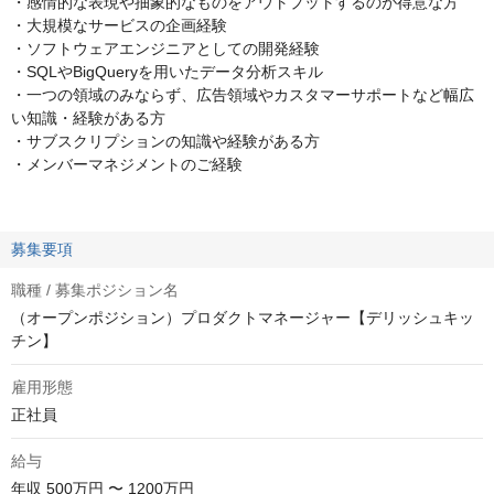
・感情的な表現や抽象的なものをアウトプットするのが得意な方
・大規模なサービスの企画経験
・ソフトウェアエンジニアとしての開発経験
・SQLやBigQueryを用いたデータ分析スキル
・一つの領域のみならず、広告領域やカスタマーサポートなど幅広
い知識・経験がある方
・サブスクリプションの知識や経験がある方
・メンバーマネジメントのご経験
募集要項
職種 / 募集ポジション名
（オープンポジション）プロダクトマネージャー【デリッシュキッ
チン】
雇用形態
正社員
給与
年収
500万円 〜 1200万円