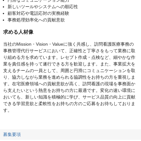
円滑なコミュニケーション能力
新しいツールやシステムへの順応性
顧客対応や電話応対の実務経験
事務処理効率化への貢献意欲
求める人材像
当社のMission・Vision・Valueに強く共感し、訪問看護医療事務の
事務管理代行サービスにおいて、正確性と丁寧さをもって業務に取
り組める方を求めています。レセプト作成・点検など、細やかな作
業を責任感を持って遂行できる方を歓迎します。また、事業拡大を
支えるチームの一員として、周囲と円滑にコミュニケーションを取
り、協力しながら業務を進められる協調性をお持ちの方を重視しま
す。在宅医療領域への貢献意欲が高く、訪問看護の現場を事務面か
ら支えたいという熱意をお持ちの方に最適です。変化の速い環境に
おいても、新しい知識を積極的に学び、サービス品質の向上に貢献
できる学習意欲と柔軟性をお持ちの方のご応募をお待ちしておりま
す。
募集要項