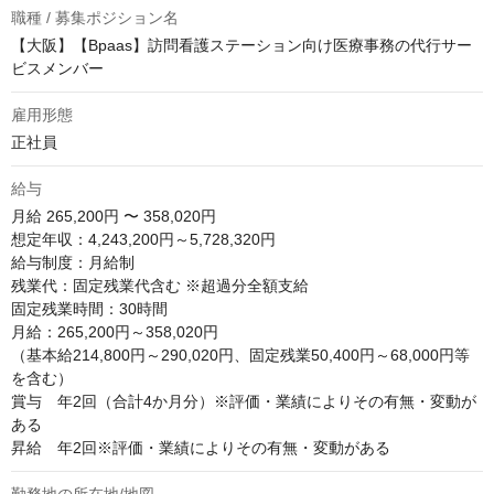
職種 / 募集ポジション名
【大阪】【Bpaas】訪問看護ステーション向け医療事務の代行サー
ビスメンバー
雇用形態
正社員
給与
月給
265,200円 〜 358,020円
想定年収：4,243,200円～5,728,320円

給与制度：月給制

残業代：固定残業代含む ※超過分全額支給

固定残業時間：30時間

月給：265,200円～358,020円

（基本給214,800円～290,020円、固定残業50,400円～68,000円等
を含む）

賞与　年2回（合計4か月分）※評価・業績によりその有無・変動が
ある

昇給　年2回※評価・業績によりその有無・変動がある