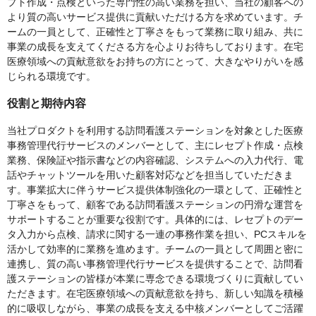
プト作成・点検といった専門性の高い業務を担い、当社の顧客への
より質の高いサービス提供に貢献いただける方を求めています。チ
ームの一員として、正確性と丁寧さをもって業務に取り組み、共に
事業の成長を支えてくださる方を心よりお待ちしております。在宅
医療領域への貢献意欲をお持ちの方にとって、大きなやりがいを感
じられる環境です。
役割と期待内容
当社プロダクトを利用する訪問看護ステーションを対象とした医療
事務管理代行サービスのメンバーとして、主にレセプト作成・点検
業務、保険証や指⽰書などの内容確認、システムへの⼊⼒代⾏、電
話やチャットツールを⽤いた顧客対応などを担当していただきま
す。事業拡大に伴うサービス提供体制強化の一環として、正確性と
丁寧さをもって、顧客である訪問看護ステーションの円滑な運営を
サポートすることが重要な役割です。具体的には、レセプトのデー
タ入力から点検、請求に関する一連の事務作業を担い、PCスキルを
活かして効率的に業務を進めます。チームの一員として周囲と密に
連携し、質の高い事務管理代行サービスを提供することで、訪問看
護ステーションの皆様が本業に専念できる環境づくりに貢献してい
ただきます。在宅医療領域への貢献意欲を持ち、新しい知識を積極
的に吸収しながら、事業の成長を支える中核メンバーとしてご活躍