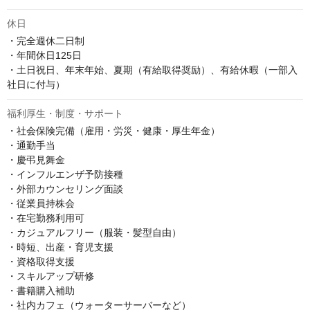
休日
・完全週休二日制

・年間休日125日

・土日祝日、年末年始、夏期（有給取得奨励）、有給休暇（一部入
社日に付与）
福利厚生・制度・サポート
・社会保険完備（雇⽤・労災・健康・厚⽣年⾦）

・通勤手当

・慶弔見舞金

・インフルエンザ予防接種

・外部カウンセリング面談

・従業員持株会

・在宅勤務利用可

・カジュアルフリー（服装・髪型自由）

・時短、出産・育児支援

・資格取得支援

・スキルアップ研修

・書籍購入補助

・社内カフェ（ウォーターサーバーなど）
