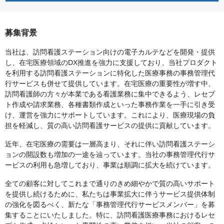
募集背景
当社は、訪問看護ステーション向けの電子カルテなどを開発・提供
し、在宅医療領域のDX推進を強力に支援しており、当社プロダクト
を利用する訪問看護ステーションに特化した医療事務の事務管理代
行サービスも併せて提供しています。在宅医療の重要性が増す中、
訪問看護師の方々が本業である看護業務に集中できるよう、レセプ
ト作成や請求業務、各種書類作成といった事務作業を一手に引き受
け、運営を強力にサポートしています。これにより、医療現場の負
担を軽減し、質の高い訪問看護サービスの提供に貢献しています。
近年、在宅医療の需要は一層高まり、それに伴い訪問看護ステーシ
ョンの開設数も増加の一途を辿っています。当社の事務管理代行サ
ービスの利用も急増しており、事業は順調に拡大を続けています。
全ての顧客に対してこれまで通りのきめ細やかで質の高いサポート
を提供し続けるために、私たちは事業拡大に伴うサービス提供体制
の強化を図るべく、新たな「事務管理代行サービスメンバー」を募
集することにいたしました。特に、訪問看護医療事務におけるレセ