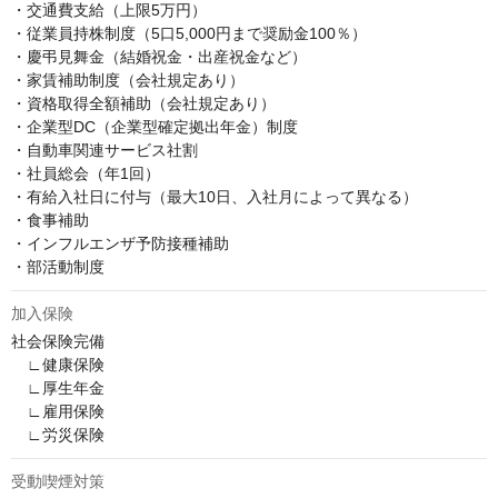
・交通費支給（上限5万円）

・従業員持株制度（5口5,000円まで奨励金100％）

・慶弔見舞金（結婚祝金・出産祝金など）

・家賃補助制度（会社規定あり）

・資格取得全額補助（会社規定あり）

・企業型DC（企業型確定拠出年金）制度

・自動車関連サービス社割

・社員総会（年1回）

・有給入社日に付与（最大10日、入社月によって異なる）

・食事補助

・インフルエンザ予防接種補助

・部活動制度
加入保険
社会保険完備

　∟健康保険

　∟厚生年金

　∟雇用保険

　∟労災保険
受動喫煙対策