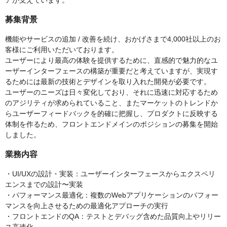
アが支えています。
募集背景
機能やサービスの追加 / 改善を続け、おかげさまで4,000社以上のお
客様にご利用いただいております。
ユーザーにより最高の体験を提供するために、直感的で魅力的なユ
ーザーインターフェースの構築が重要だと考えていますが、実現す
るためには最新の技術とデザインを取り入れた開発が必要です。
ユーザーのニーズは日々変化しており、それに迅速に対応するため
のアジリティが求められていること、またマーケットのトレンドか
らユーザーフィードバックを的確に把握し、プロダクトに反映する
体制を作るため、フロントエンドメインのポジションの募集を開始
しました。
業務内容
・UI/UXの設計・実装：ユーザーインターフェースからエクスペリ
エンスまでの設計〜実装
・パフォーマンス最適化：複数のWebアプリケーションのパフォー
マンスを向上させるための最適化アプローチの実行
・フロントエンドのQA：テストとデバッグ含めた品質向上やリリー