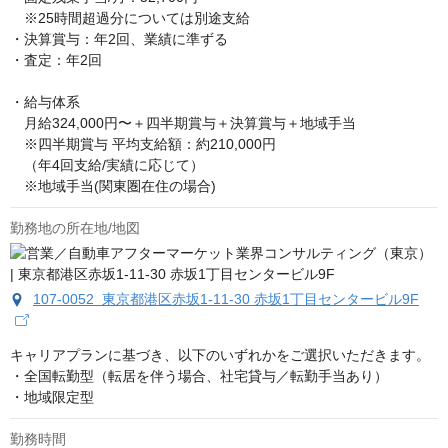
　※25時間超過分については別途支給

・決算賞与：年2回、業績に準ずる

・査定：年2回

・給与体系

　月給324,000円〜＋四半期賞与＋決算賞与＋地域手当

　※四半期賞与 平均支給額：約210,000円

　（年4回支給/実績に応じて）

　※地域手当(関東圏在住の場合)
勤務地の所在地/地図
107-0052 東京都港区赤坂1-11-30 赤坂1丁目センタービル9F
キャリアプランに基づき、以下のいずれかをご選択いただきます。

・全国転勤型（転居を伴う場合、社宅貸与／転勤手当あり）

・地域限定型
勤務時間