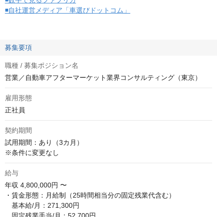
◾️数字で見るファブリカ
◾️自社運営メディア「車選びドットコム」
募集要項
職種 / 募集ポジション名
営業／自動車アフターマーケット業界コンサルティング（東京）
雇用形態
正社員
契約期間
試用期間：あり（3カ月）

※条件に変更なし
給与
年収
4,800,000円 〜
・賃金形態：月給制（25時間相当分の固定残業代含む）

　基本給/月：271,300円

　固定残業手当/月：52,700円
