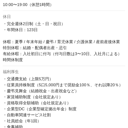
10:00〜19:00（休憩1時間）
休日
・完全週休2日制（土・日・祝日）

・年間休日：123日

休暇：夏季 / 年末年始 / 慶弔 / 育児休業 / 介護休業 / 産前産後休業

特別休暇：結婚・配偶者出産・忌引

有給休暇：入社初日に付与（付与日数は3〜10日、入社月による）

時間休制度
福利厚生
・交通費支給（上限5万円）

・従業員持株制度（5口5,000円まで奨励金100％、それ以降20％）

・慶弔見舞金（結婚祝金・出産祝金など）

・家賃補助制度（会社規定あり）

・資格取得全額補助（会社規定あり）

・企業型DC（企業型確定拠出年金）制度

・自動車関連サービス社割

・社員総会（年1回）

・食事補助
