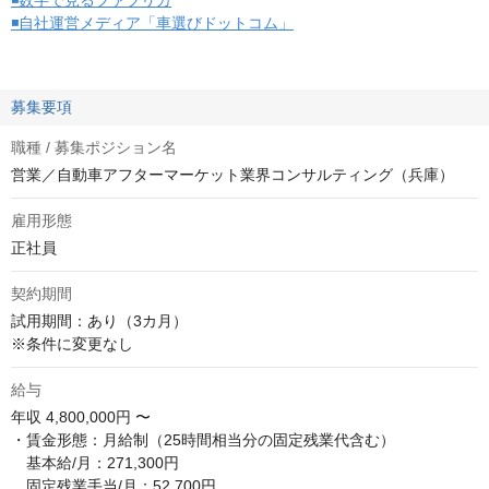
◾️数字で見るファブリカ
◾️自社運営メディア「車選びドットコム」
募集要項
職種 / 募集ポジション名
営業／自動車アフターマーケット業界コンサルティング（兵庫）
雇用形態
正社員
契約期間
試用期間：あり（3カ月）

※条件に変更なし
給与
年収
4,800,000円 〜
・賃金形態：月給制（25時間相当分の固定残業代含む）

　基本給/月：271,300円

　固定残業手当/月：52,700円
