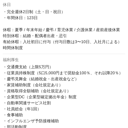
休日
・完全週休2日制（土・日・祝日）

・年間休日：123日

休暇：夏季 / 年末年始 / 慶弔 / 育児休業 / 介護休業 / 産前産後休業

特別休暇：結婚・配偶者出産・忌引

有給休暇：入社初日に付与（付与日数は3〜10日、入社月による）

時間休制度
福利厚生
・交通費支給（上限5万円）

・従業員持株制度（5口5,000円まで奨励金100％、それ以降20％）

・慶弔見舞金（結婚祝金・出産祝金など）

・家賃補助制度（会社規定あり）

・資格取得全額補助（会社規定あり）

・企業型DC（企業型確定拠出年金）制度

・自動車関連サービス社割

・社員総会（年1回）

・食事補助

・インフルエンザ予防接種補助

・部活動制度
