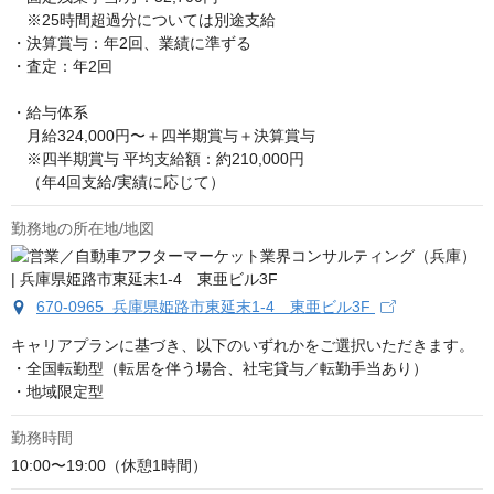
　※25時間超過分については別途支給

・決算賞与：年2回、業績に準ずる

・査定：年2回

・給与体系

　月給324,000円〜＋四半期賞与＋決算賞与

　※四半期賞与 平均支給額：約210,000円

　（年4回支給/実績に応じて）
勤務地の所在地/地図
670-0965 兵庫県姫路市東延末1-4 東亜ビル3F
キャリアプランに基づき、以下のいずれかをご選択いただきます。

・全国転勤型（転居を伴う場合、社宅貸与／転勤手当あり）

・地域限定型
勤務時間
10:00〜19:00（休憩1時間）