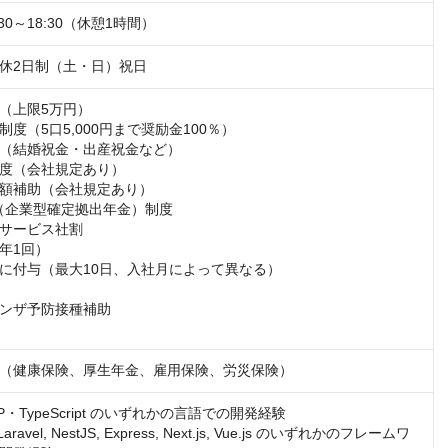
30～18:30（休憩1時間）
休2日制（土・日）祝日
（上限5万円）

度（5口5,000円まで奨励金100％）

（結婚祝金・出産祝金など）

度（会社規定あり）

額補助（会社規定あり）

（企業型確定拠出年金）制度

サービス社割

年1回）

に付与（最大10日、入社月によって異なる）

ンザ予防接種補助

（健康保険、厚生年金、雇用保険、労災保険）
P・TypeScript のいずれかの言語での開発経験

Laravel, NestJS, Express, Next.js, Vue.js のいずれかのフレームワ