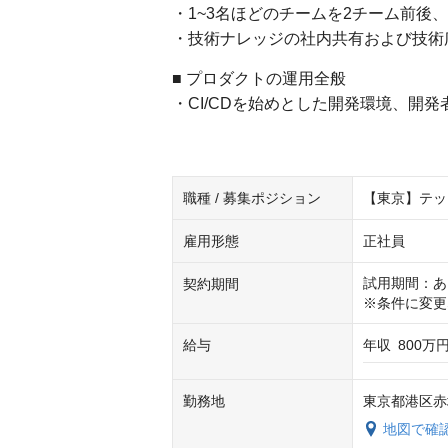
・1~3名ほどのチームを2チーム前後、
・技術ナレッジの社内共有および技術
■ プロダクトの運用全般
・CI/CDを始めとした開発環境、開
職種 / 募集ポジション
【東京】テッ
雇用形態
正社員
試用期間：あ
契約期間
※条件に変更
給与
年収
800万円
勤務地
東京都港区赤坂
地図で確