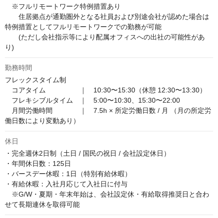
　※フルリモートワーク特例措置あり

　　住居拠点が通勤圏外となる社員および別途会社が認めた場合は
特例措置としてフルリモートワークでの勤務が可能

　　(ただし会社指示等により配属オフィスへの出社の可能性があ
り)
勤務時間
フレックスタイム制

　コアタイム　　　　　｜　10:30〜15:30（休憩 12:30〜13:30）

　フレキシブルタイム　｜　5:00〜10:30、15:30〜22:00

　月間労働時間　　　　｜　7.5h × 所定労働日数 / 月 （月の所定労
働日数により変動あり）
休日
・完全週休2日制（土日 / 国民の祝日 / 会社設定休日）

・年間休日数：125日

・バースデー休暇：1日（特別有給休暇）

・有給休暇：入社月応じて入社日に付与

　※G/W・夏期・年末年始は、会社設定休・有給取得推奨日と合わ
せて長期連休を取得可能