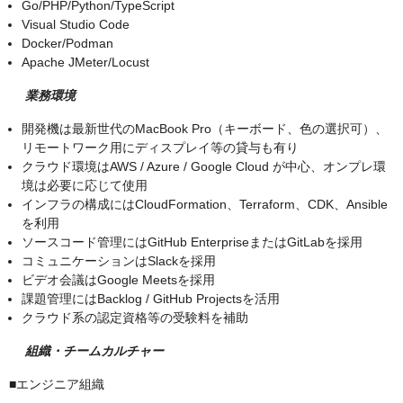
Go/PHP/Python/TypeScript
Visual Studio Code
Docker/Podman
Apache JMeter/Locust
業務環境
開発機は最新世代のMacBook Pro（キーボード、色の選択可）、
リモートワーク用にディスプレイ等の貸与も有り
クラウド環境はAWS / Azure / Google Cloud が中心、オンプレ環
境は必要に応じて使用
インフラの構成にはCloudFormation、Terraform、CDK、Ansible
を利用
ソースコード管理にはGitHub EnterpriseまたはGitLabを採用
コミュニケーションはSlackを採用
ビデオ会議はGoogle Meetsを採用
課題管理にはBacklog / GitHub Projectsを活用
クラウド系の認定資格等の受験料を補助
組織・チームカルチャー
■エンジニア組織