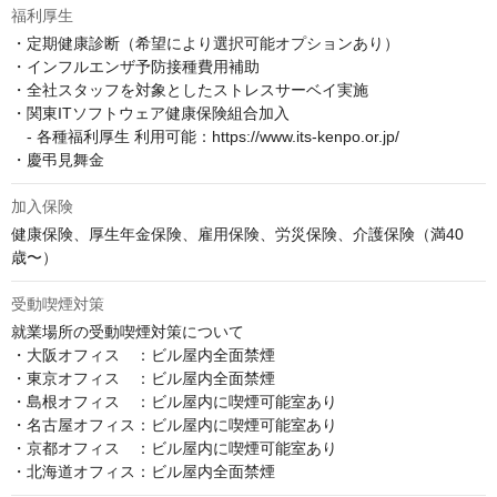
福利厚生
・定期健康診断（希望により選択可能オプションあり）

・インフルエンザ予防接種費用補助

・全社スタッフを対象としたストレスサーベイ実施

・関東ITソフトウェア健康保険組合加入

　- 各種福利厚生 利用可能：https://www.its-kenpo.or.jp/

・慶弔見舞金
加入保険
健康保険、厚生年金保険、雇用保険、労災保険、介護保険（満40
歳〜）
受動喫煙対策
就業場所の受動喫煙対策について

・大阪オフィス　：ビル屋内全面禁煙

・東京オフィス　：ビル屋内全面禁煙

・島根オフィス　：ビル屋内に喫煙可能室あり

・名古屋オフィス：ビル屋内に喫煙可能室あり

・京都オフィス　：ビル屋内に喫煙可能室あり

・北海道オフィス：ビル屋内全面禁煙