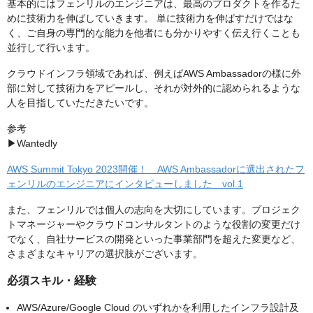
基本的にはフェンリルのエンジニアは、最高のプロダクトを作るた
めに技術力を伸ばしていきます。 単に技術力を伸ばすだけではな
く、ご自身の専門的な能力を他者にも分かりやすく伝え行くことも
並行して行います。
クラウドインフラ領域であれば、例えばAWS Ambassadorの様に外
部に対して技術力をアピールし、それが対外的に認められるような
人を目指していただきたいです。
参考
▶︎Wantedly
AWS Summit Tokyo 2023開催！ AWS Ambassadorに選出されたフ
ェンリルのエンジニアにインタビューしました vol.1
また、フェンリルでは個人の志向を大切にしています。プロジェク
トマネージャーやクラウドコンサルタントのような役割の変更だけ
でなく、自社サービスの開発といった事業部門を超えた変更など、
さまざまなキャリアの選択肢がございます。
必須スキル・経験
AWS/Azure/Google Cloud のいずれかを利用したインフラ設計及