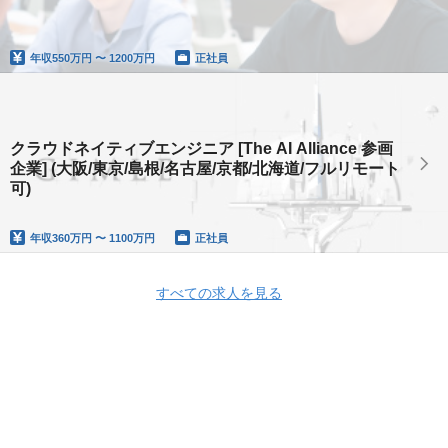
年収
550万円 〜 1200万円
正社員
クラウドネイティブエンジニア [The AI Alliance 参画
企業] (大阪/東京/島根/名古屋/京都/北海道/フルリモート
可)
年収
360万円 〜 1100万円
正社員
すべての求人を見る