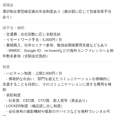
退職金
選択制企業型確定拠出年金制度あり（拠出額に応じて別途加算手当
あり）
諸手当・補助
・交通費：出社回数に応じ全額支給

・リモートワーク手当：5,000円 / 月

・書籍購入、社外セミナー参加、勉強会開催費用支援などもあり

　- WWDC、Google IO、re:Inventなどの海外カンファレンスへも例
年数名参加（全額会社負担）
制度
・ハピチャン制度：上限2,000円 / 月

　- 偶発的な出会い、部門を超えたコミュニケーションを積極的に
支援することを目的に、そのコミュニケーションに資する費用を補
助

・表彰制度

　- 社長賞、CEO賞、CTO賞、新人賞等（賞金あり）

・LOCKER制度（備品貸し出し制度）

　- 会社保有の撮影機材や最新のデバイスなどを無料でレンタル可