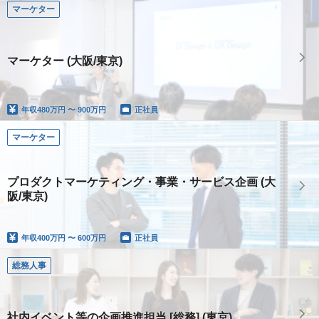
マーケター
マーケター (大阪/東京)
年収
480万円 〜 900万円
正社員
マーケター
プロダクトマーケティング・事業・サービス企画 (大
阪/東京)
年収
400万円 〜 600万円
正社員
総務人事
社内イベント等の企画推進担当 [総務] (東京)