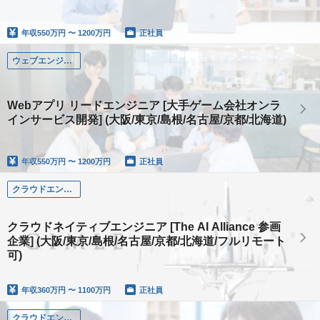
年収
550万円 〜 1200万円
正社員
ウェブエンジニア
Webアプリ リードエンジニア [大手ゲーム会社オンラ
インサービス開発] (大阪/東京/島根/名古屋/京都/北海道)
年収
550万円 〜 1200万円
正社員
クラウドエンジニア
クラウドネイティブエンジニア [The AI Alliance 参画
企業] (大阪/東京/島根/名古屋/京都/北海道/フルリモート
可)
年収
360万円 〜 1100万円
正社員
クラウドエンジニア