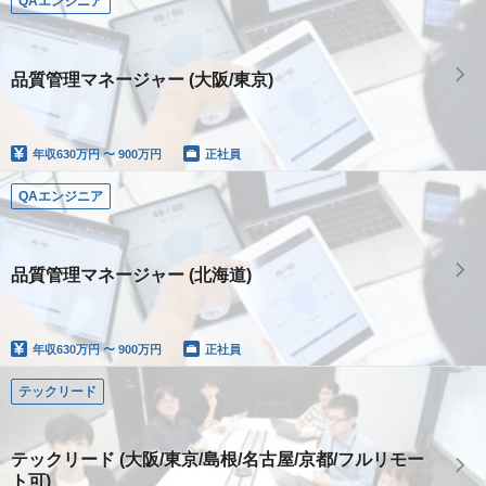
QAエンジニア
品質管理マネージャー (大阪/東京)
年収
630万円 〜 900万円
正社員
QAエンジニア
品質管理マネージャー (北海道)
年収
630万円 〜 900万円
正社員
テックリード
テックリード (大阪/東京/島根/名古屋/京都/フルリモー
ト可)