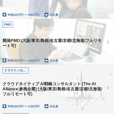
年収
610万円 〜 1500万円
正社員
PMO
開発PMO (大阪/東京/島根/名古屋/京都/北海道/フルリモ
ート可)
年収
500万円 〜 1000万円
正社員
クラウド／AI戦略コンサルタント
クラウドネイティブ AI戦略コンサルタント [The AI
Alliance 参画企業] (大阪/東京/島根/名古屋/京都/北海道/
フルリモート可)
年収
360万円 〜 1100万円
正社員