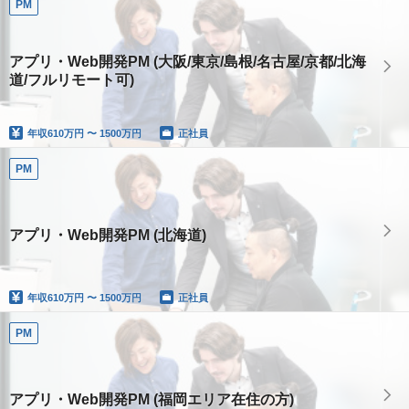
PM
アプリ・Web開発PM (大阪/東京/島根/名古屋/京都/北海
道/フルリモート可)
年収
610万円 〜 1500万円
正社員
PM
アプリ・Web開発PM (北海道)
年収
610万円 〜 1500万円
正社員
PM
アプリ・Web開発PM (福岡エリア在住の方)