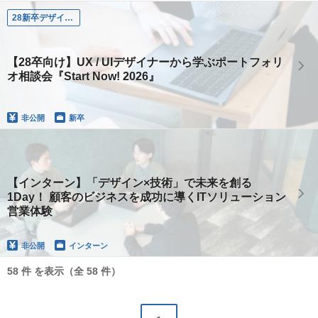
28新卒デザイナー向けイベント_Start Now! エントリー
【28卒向け】UX / UIデザイナーから学ぶポートフォリ
オ相談会『Start Now! 2026』
非公開
新卒
【インターン】「デザイン×技術」で未来を創る
1Day！ 顧客のビジネスを成功に導くITソリューション
営業体験
非公開
インターン
58 件 を表示（全 58 件）