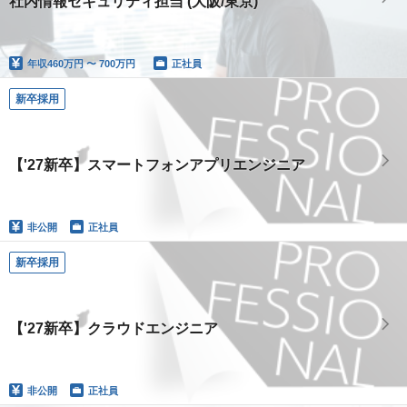
社内情報セキュリティ担当 (大阪/東京)
年収
460万円 〜 700万円
正社員
新卒採用
【'27新卒】スマートフォンアプリエンジニア
非公開
正社員
新卒採用
【'27新卒】クラウドエンジニア
非公開
正社員