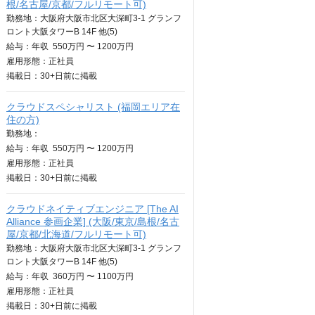
根/名古屋/京都/フルリモート可)
勤務地：大阪府大阪市北区大深町3-1 グランフ
ロント大阪タワーB 14F 他(5)
給与：
年収
550万円 〜 1200万円
雇用形態：正社員
掲載日：
30+日
前に掲載
クラウドスペシャリスト (福岡エリア在
住の方)
勤務地：
給与：
年収
550万円 〜 1200万円
雇用形態：正社員
掲載日：
30+日
前に掲載
クラウドネイティブエンジニア [The AI
Alliance 参画企業] (大阪/東京/島根/名古
屋/京都/北海道/フルリモート可)
勤務地：大阪府大阪市北区大深町3-1 グランフ
ロント大阪タワーB 14F 他(5)
給与：
年収
360万円 〜 1100万円
雇用形態：正社員
掲載日：
30+日
前に掲載