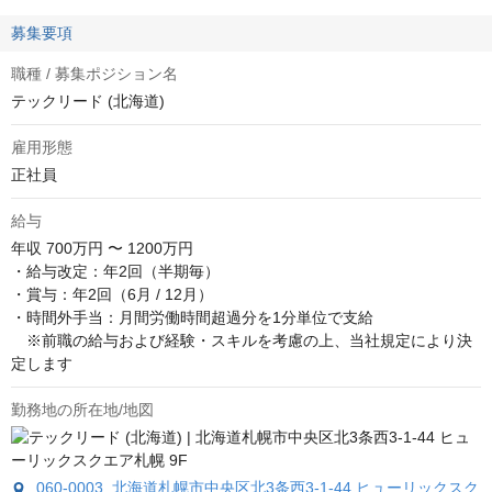
募集要項
職種 / 募集ポジション名
テックリード (北海道)
雇用形態
正社員
給与
年収
700万円 〜 1200万円
・給与改定：年2回（半期毎）

・賞与：年2回（6月 / 12月）

・時間外手当：月間労働時間超過分を1分単位で支給

　※前職の給与および経験・スキルを考慮の上、当社規定により決
定します
勤務地の所在地/地図
060-0003 北海道札幌市中央区北3条西3-1-44 ヒューリックスク