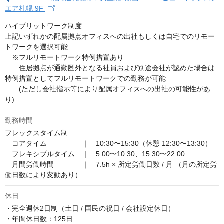
エア札幌 9F
ハイブリットワーク制度

上記いずれかの配属拠点オフィスへの出社もしくは自宅でのリモー
トワークを選択可能

　※フルリモートワーク特例措置あり

　　住居拠点が通勤圏外となる社員および別途会社が認めた場合は
特例措置としてフルリモートワークでの勤務が可能

　　(ただし会社指示等により配属オフィスへの出社の可能性があ
り)
勤務時間
フレックスタイム制

　コアタイム　　　　　｜　10:30〜15:30（休憩 12:30〜13:30）

　フレキシブルタイム　｜　5:00〜10:30、15:30〜22:00

　月間労働時間　　　　｜　7.5h × 所定労働日数 / 月 （月の所定労
働日数により変動あり）
休日
・完全週休2日制（土日 / 国民の祝日 / 会社設定休日）

・年間休日数：125日
