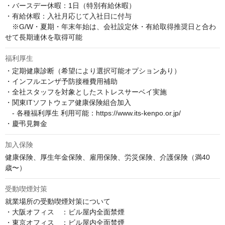
・バースデー休暇：1日（特別有給休暇）

・有給休暇：入社月応じて入社日に付与

　※G/W・夏期・年末年始は、会社設定休・有給取得推奨日と合わ
せて長期連休を取得可能
福利厚生
・定期健康診断（希望により選択可能オプションあり）

・インフルエンザ予防接種費用補助

・全社スタッフを対象としたストレスサーベイ実施

・関東ITソフトウェア健康保険組合加入

　- 各種福利厚生 利用可能：https://www.its-kenpo.or.jp/

・慶弔見舞金
加入保険
健康保険、厚生年金保険、雇用保険、労災保険、介護保険（満40
歳〜）
受動喫煙対策
就業場所の受動喫煙対策について

・大阪オフィス　：ビル屋内全面禁煙

・東京オフィス　：ビル屋内全面禁煙
