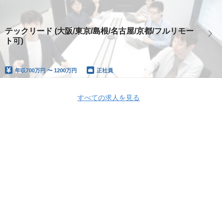
テックリード (大阪/東京/島根/名古屋/京都/フルリモー
ト可)
年収
700万円 〜 1200万円
正社員
すべての求人を見る