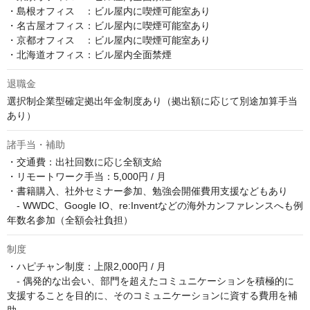
・島根オフィス　：ビル屋内に喫煙可能室あり

・名古屋オフィス：ビル屋内に喫煙可能室あり

・京都オフィス　：ビル屋内に喫煙可能室あり

・北海道オフィス：ビル屋内全面禁煙
退職金
選択制企業型確定拠出年金制度あり（拠出額に応じて別途加算手当
あり）
諸手当・補助
・交通費：出社回数に応じ全額支給

・リモートワーク手当：5,000円 / 月

・書籍購入、社外セミナー参加、勉強会開催費用支援などもあり

　- WWDC、Google IO、re:Inventなどの海外カンファレンスへも例
年数名参加（全額会社負担）
制度
・ハピチャン制度：上限2,000円 / 月

　- 偶発的な出会い、部門を超えたコミュニケーションを積極的に
支援することを目的に、そのコミュニケーションに資する費用を補