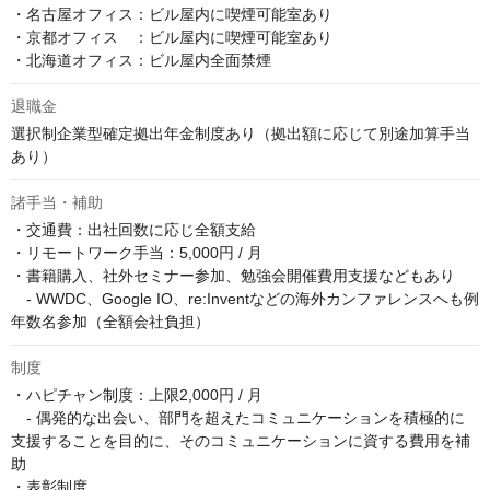
・名古屋オフィス：ビル屋内に喫煙可能室あり

・京都オフィス　：ビル屋内に喫煙可能室あり

・北海道オフィス：ビル屋内全面禁煙
退職金
選択制企業型確定拠出年金制度あり（拠出額に応じて別途加算手当
あり）
諸手当・補助
・交通費：出社回数に応じ全額支給

・リモートワーク手当：5,000円 / 月

・書籍購入、社外セミナー参加、勉強会開催費用支援などもあり

　- WWDC、Google IO、re:Inventなどの海外カンファレンスへも例
年数名参加（全額会社負担）
制度
・ハピチャン制度：上限2,000円 / 月

　- 偶発的な出会い、部門を超えたコミュニケーションを積極的に
支援することを目的に、そのコミュニケーションに資する費用を補
助

・表彰制度
