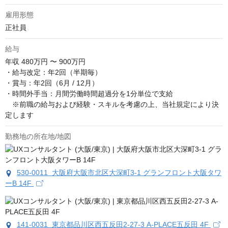
雇用形態
正社員
給与
年収
480万円 〜 900万円
・給与改定：年2回（半期毎）

・賞与：年2回（6月 / 12月）

・時間外手当：月間労働時間超過分を1分単位で支給

　※前職の給与および経験・スキルを考慮の上、当社規定により決
定します
勤務地の所在地/地図
530-0011 大阪府大阪市北区大深町3-1 グランフロント大阪タワ
ーB 14F
141-0031 東京都品川区西五反田2-27-3 A-PLACE五反田 4F