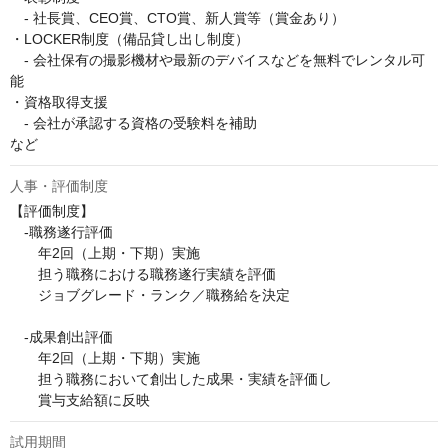
　- 社長賞、CEO賞、CTO賞、新人賞等（賞金あり）

・LOCKER制度（備品貸し出し制度）

　- 会社保有の撮影機材や最新のデバイスなどを無料でレンタル可
能

・資格取得支援

　- 会社が承認する資格の受験料を補助

など
人事・評価制度
【評価制度】

　-職務遂行評価

　　年2回（上期・下期）実施

　　担う職務における職務遂行実績を評価

　　ジョブグレード・ランク／職務給を決定

　-成果創出評価

　　年2回（上期・下期）実施

　　担う職務において創出した成果・実績を評価し

　　賞与支給額に反映
試用期間