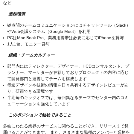
など
業務環境
拠点間のチームコミュニケーションにはチャットツール（Slack）
やWeb会議システム（Google Meet）を利用
PCはMac Book Pro、業務用携帯は必要に応じてiPhoneを貸与
1人1台、モニター貸与
組織・チームカルチャー
部門内にはディレクター、デザイナー、HCDコンサルタント、プ
ランナー、マーケターが在籍しておりプロジェクトの内容に応じ
て開発部門と連携してチームを構成します
毎週デザインや技術の情報を日々共有するデザインレビューがあ
り、研鑽できる環境です
半期毎のキックオフでは、毎回異なるテーマでセンター内のコミ
ュニケーションを強化しています
このポジションで経験できること
多岐にわたる業界のサービスに関わることができ、リリースまで見
届けることができます。 また、さまざまな職種のメンバーと業務を