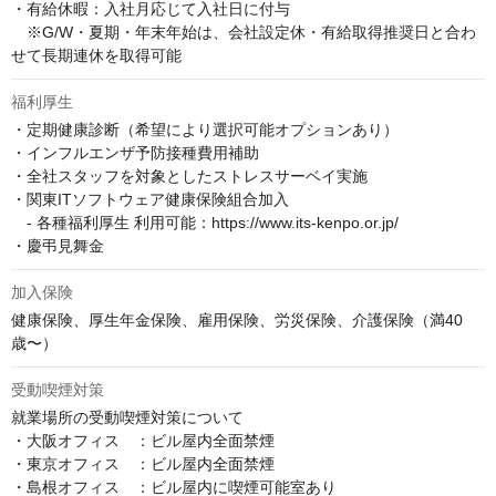
・有給休暇：入社月応じて入社日に付与

　※G/W・夏期・年末年始は、会社設定休・有給取得推奨日と合わ
せて長期連休を取得可能
福利厚生
・定期健康診断（希望により選択可能オプションあり）

・インフルエンザ予防接種費用補助

・全社スタッフを対象としたストレスサーベイ実施

・関東ITソフトウェア健康保険組合加入

　- 各種福利厚生 利用可能：https://www.its-kenpo.or.jp/

・慶弔見舞金
加入保険
健康保険、厚生年金保険、雇用保険、労災保険、介護保険（満40
歳〜）
受動喫煙対策
就業場所の受動喫煙対策について

・大阪オフィス　：ビル屋内全面禁煙

・東京オフィス　：ビル屋内全面禁煙

・島根オフィス　：ビル屋内に喫煙可能室あり
