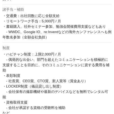
諸手当・補助
・交通費：出社回数に応じ全額支給

・リモートワーク手当：5,000円 / 月

・書籍購入、社外セミナー参加、勉強会開催費用支援などもあり

　- WWDC、Google IO、re:Inventなどの海外カンファレンスへも例
年数名参加（全額会社負担）
制度
・ハピチャン制度：上限2,000円 / 月

　- 偶発的な出会い、部門を超えたコミュニケーションを積極的に
支援することを目的に、そのコミュニケーションに資する費用を補
助

・表彰制度

　- 社長賞、CEO賞、CTO賞、新人賞等（賞金あり）

・LOCKER制度（備品貸し出し制度）

　- 会社保有の撮影機材や最新のデバイスなどを無料でレンタル可
能

・資格取得支援

　- 会社が承認する資格の受験料を補助

など