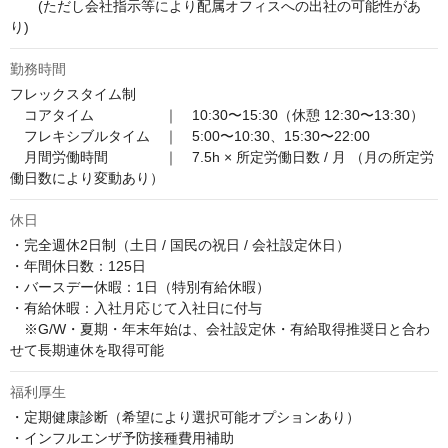
　　(ただし会社指示等により配属オフィスへの出社の可能性があ
り)
勤務時間
フレックスタイム制

　コアタイム　　　　　｜　10:30〜15:30（休憩 12:30〜13:30）

　フレキシブルタイム　｜　5:00〜10:30、15:30〜22:00

　月間労働時間　　　　｜　7.5h × 所定労働日数 / 月 （月の所定労
働日数により変動あり）
休日
・完全週休2日制（土日 / 国民の祝日 / 会社設定休日）

・年間休日数：125日

・バースデー休暇：1日（特別有給休暇）

・有給休暇：入社月応じて入社日に付与

　※G/W・夏期・年末年始は、会社設定休・有給取得推奨日と合わ
せて長期連休を取得可能
福利厚生
・定期健康診断（希望により選択可能オプションあり）

・インフルエンザ予防接種費用補助
