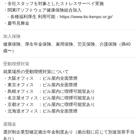
・全社スタッフを対象としたストレスサーベイ実施

・関東ITソフトウェア健康保険組合加入

　- 各種福利厚生 利用可能：https://www.its-kenpo.or.jp/

・慶弔見舞金
加入保険
健康保険、厚生年金保険、雇用保険、労災保険、介護保険（満40
歳〜）
受動喫煙対策
就業場所の受動喫煙対策について

・大阪オフィス　：ビル屋内全面禁煙

・東京オフィス　：ビル屋内全面禁煙

・島根オフィス　：ビル屋内に喫煙可能室あり

・名古屋オフィス：ビル屋内に喫煙可能室あり

・京都オフィス　：ビル屋内に喫煙可能室あり

・北海道オフィス：ビル屋内全面禁煙
退職金
選択制企業型確定拠出年金制度あり（拠出額に応じて別途加算手当
あり）