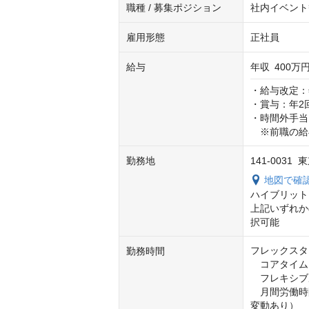
職種 / 募集ポジション
社内イベント等
雇用形態
正社員
給与
年収
400万円
・給与改定：
・賞与：年2回（
・時間外手当
　※前職の給
勤務地
141-0031
地図で確
ハイブリット
上記いずれか
択可能
フレックスタ
勤務時間
　コアタイム　　
　フレキシブルタ
　月間労働時間
変動あり）