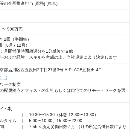
の企画推進担当 [総務] (東京)
 〜 500万円
年2回（半期毎）

6月 / 12月）

：月間労働時間超過分を1分単位で支給

与および経験・スキルを考慮の上、当社規定により決定します
 東京都品川区西五反田2丁目27番3号 A-PLACE五反田 4F
認
ワーク制度

の配属拠点オフィスへの出社もしくは自宅でのリモートワークを選
イム制

　　　｜　10:30〜15:30（休憩 12:30〜13:30）

イム　｜　5:00〜10:30、15:30〜22:00

　　　　｜　7.5h × 所定労働日数 / 月 （月の所定労働日数により