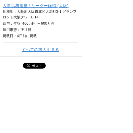
人事労務担当 / リーダー候補 (大阪)
勤務地：大阪府大阪市北区大深町3-1 グランフ
ロント大阪タワーB 14F
給与：
年収
460万円 〜 600万円
雇用形態：正社員
掲載日：
4日
前に掲載
すべての求人を見る