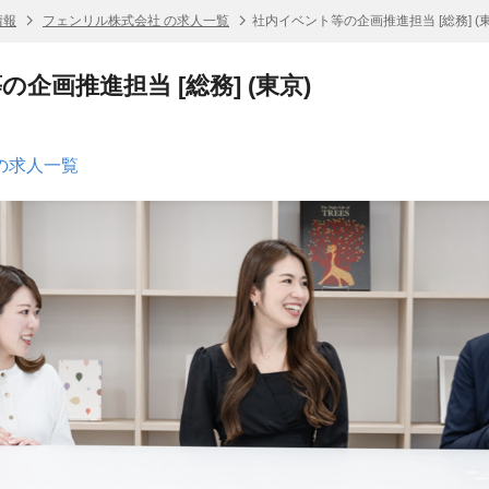
情報
フェンリル株式会社 の求人一覧
社内イベント等の企画推進担当 [総務] (東
企画推進担当 [総務] (東京)
の求人一覧