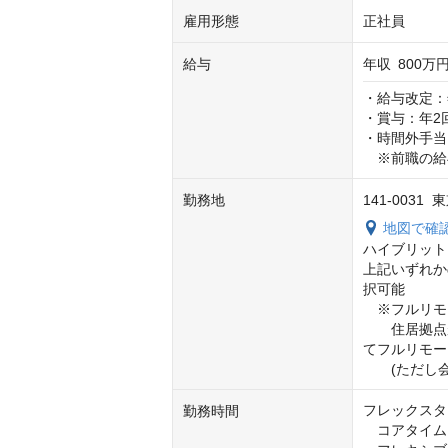
雇用形態
正社員
給与
年収
800万円
・給与改定：
・賞与：年2回（
・時間外手当
　※前職の給
勤務地
141-0031
地図で確
ハイブリット
上記いずれか
択可能

　※フルリモ
　　住居拠点
てフルリモー
　　(ただし
フレックスタ
勤務時間
　コアタイム　　