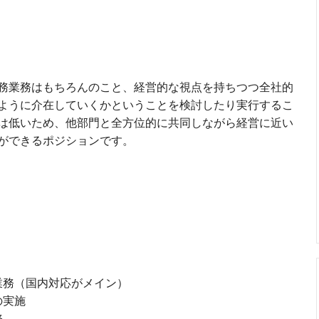
務業務はもちろんのこと、経営的な視点を持ちつつ全社的
ように介在していくかということを検討したり実行するこ
は低いため、他部門と全方位的に共同しながら経営に近い
ができるポジションです。
業務（国内対応がメイン）
動の実施
務