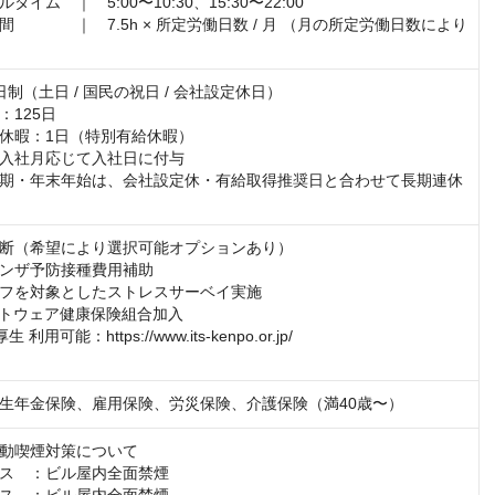
イム　｜　5:00〜10:30、15:30〜22:00

　　　　｜　7.5h × 所定労働日数 / 月 （月の所定労働日数により
制（土日 / 国民の祝日 / 会社設定休日）

125日

休暇：1日（特別有給休暇）

入社月応じて入社日に付与

夏期・年末年始は、会社設定休・有給取得推奨日と合わせて長期連休
断（希望により選択可能オプションあり）

ンザ予防接種費用補助

フを対象としたストレスサーベイ実施

フトウェア健康保険組合加入

利用可能：https://www.its-kenpo.or.jp/

生年金保険、雇用保険、労災保険、介護保険（満40歳〜）
動喫煙対策について

ス　：ビル屋内全面禁煙
