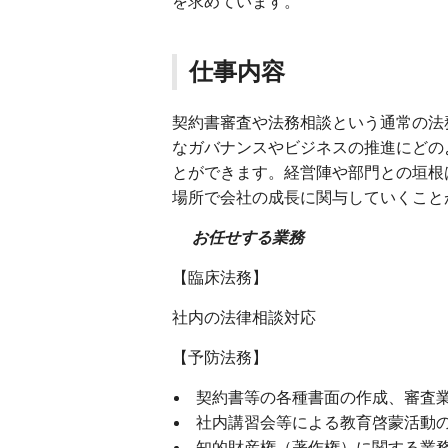
を求めています。
仕事内容
契約書審査や法務相談という通常の法
なガバナンスやビジネスの推進にどの
とができます。経営陣や部門との垣根
場所で会社の成長に関与していくこと
お任せする業務
【臨床法務】
社内の法律相談対応
【予防法務】
契約書等の各種書面の作成、審査
社内講習会等による教育啓蒙活
知的財産権（著作権）に関する業