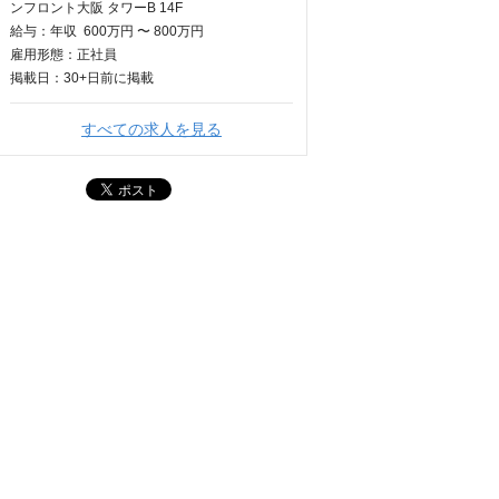
ンフロント大阪 タワーB 14F
給与：
年収
600万円 〜 800万円
雇用形態：正社員
掲載日：
30+日
前に掲載
すべての求人を見る