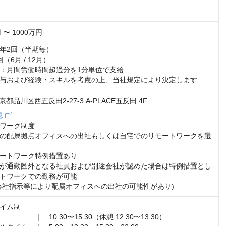
 〜 1000万円
年2回（半期毎）

6月 / 12月）

：月間労働時間超過分を1分単位で支給

与および経験・スキルを考慮の上、当社規定により決定します
 東京都品川区西五反田2-27-3 A-PLACE五反田 4F
認
ワーク制度

の配属拠点オフィスへの出社もしくは自宅でのリモートワークを選
ートワーク特例措置あり

が通勤圏外となる社員および別途会社が認めた場合は特例措置とし
トワークでの勤務が可能

会社指示等により配属オフィスへの出社の可能性があり)
イム制

　　　｜　10:30〜15:30（休憩 12:30〜13:30）
