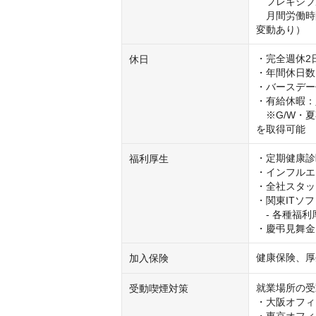
　フレキシブルタ
　月間労働時間
変動あり）
・完全週休2日
休日
・年間休日数：
・バースデー
・有給休暇：
　※G/W・
を取得可能
・定期健康診
福利厚生
・インフルエ
・全社スタッ
・関東ITソ
　- 各種福利厚生 
・慶弔見舞金
健康保険、厚
加入保険
就業場所の受
受動喫煙対策
・大阪オフィ