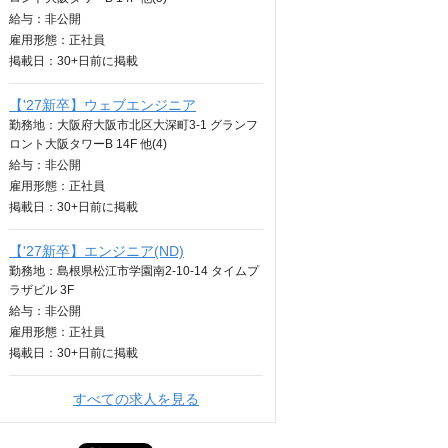
給与：
非公開
雇用形態：正社員
掲載日：
30+日
前に掲載
【'27新卒】ウェブエンジニア
勤務地：大阪府大阪市北区大深町3-1 グランフ
ロント大阪タワーB 14F 他(4)
給与：
非公開
雇用形態：正社員
掲載日：
30+日
前に掲載
【'27新卒】エンジニア(ND)
勤務地：島根県松江市学園南2-10-14 タイムプ
ラザビル 3F
給与：
非公開
雇用形態：正社員
掲載日：
30+日
前に掲載
すべての求人を見る