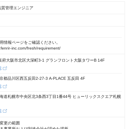
】品質管理エンジニア
用情報ページをご確認ください。

t.fenrir-inc.com/fresh/requirement/
 大阪府大阪市北区大深町3-1 グランフロント大阪タワーB 14F
認
 東京都品川区西五反田2-27-3 A-PLACE 五反田 4F
認
3 北海道札幌市中央区北3条西3丁目1番44号 ヒューリックスクエア札幌
認
変更の範囲

る事業所および別途会社が認めた場所
