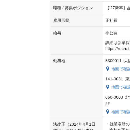
職種 / 募集ポジション
【'27新卒
雇用形態
正社員
給与
非公開
詳細は新卒採
https://recrui
勤務地
5300011
地図で確
141-0031
地図で確
060-000
9F
地図で確
・就業場所の
法改正（2024年4月1日
　会社が定め