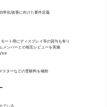
効率化/改善に向けた要件定義
o ※リモート用にディスプレイ等の貸与も有り
ムメンバーとの相互レビューを実施
ice
ムマスターなどの受験料を補助
ー
れている