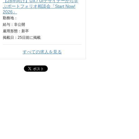
【28卒向け】UX / UIデザイナーから学
ぶポートフォリオ相談会『Start Now!
2026』
勤務地：
給与：
非公開
雇用形態：新卒
掲載日：
25日
前に掲載
すべての求人を見る