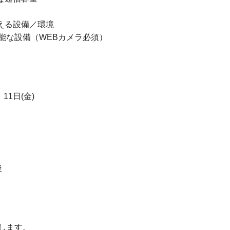
える設備／環境
能な設備（WEBカメラ必須）
￣
11日(金)
後
。
します。