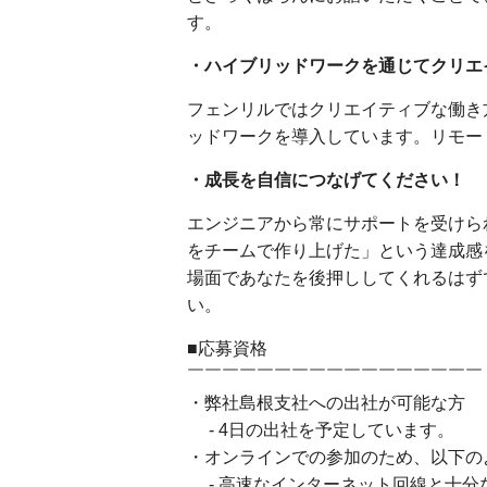
す。
・ハイブリッドワークを通じてクリエ
フェンリルではクリエイティブな働き
ッドワークを導入しています。リモー
・成長を自信につなげてください！
エンジニアから常にサポートを受けら
をチームで作り上げた」という達成感
場面であなたを後押ししてくれるはず
い。
■応募資格
￣￣￣￣￣￣￣￣￣￣￣￣￣￣￣￣￣
・弊社島根支社への出社が可能な方
- 4日の出社を予定しています。
・オンラインでの参加のため、以下の
- 高速なインターネット回線と十分