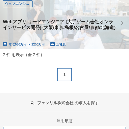
ウェブエンジニア
Webアプリ リードエンジニア [大手ゲーム会社オンラ
インサービス開発] (大阪/東京/島根/名古屋/京都/北海道)
年収
550万円 〜 1200万円
正社員
7 件 を表示（全 7 件）
1
フェンリル株式会社 の求人を探す
雇用形態