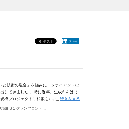
Share
インと技術の融合」を強みに、クライアントの
出してきました 。特に近年、生成AIをはじ
続きを見る
大規模プロジェクトご相談もいただき、更な
せ、クライアントからの期待にこれまで以上
大阪府大阪市北区大深町3-1 グランフロント大阪タワーB 14F 他(2)
化が急務です。これまでの実績と信頼を基盤
未来を共に創造していくため、豊富な経験と
後期待していること フェンリルの営業