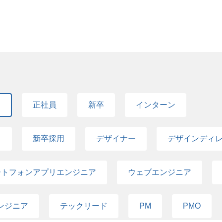
金融などの各業界の大手ナショナルクライアントと
業務システムまで、様々なプロジェクト実績がありま
じ、以下の業務を責任者としてお任せします。 営業戦
期的な営業戦略、アクションプランの策定と実行 -
リレーションシップ構築・維持・強化 - 社会的なイ
ョン等の新規案件における提案活動のリード チームマ
の目標（KGI/KPI）設定、予実管理、案件進捗管理 
グやOJTを通じたコーチング、キャリア開発支援 -
て
正社員
新卒
インターン
を共有し合う文化の醸成 組織とプロセスの改革 - 
向上させるための仕組みづくり - デザイン部門・
な提案ができる体制の構築 - 採用活動（書類選考
て
新卒採用
デザイナー
デザインディ
貢献 このポジションで経験できること 会社の未来
験と成長機会を体得することができると確信していま
価値を提供する最先端の提案 その先のキャリア: 本
ートフォンアプリエンジニア
ウェブエンジニア
は、営業部門全体を統括する部長職や、経営により
の意欲と成果次第でキャリアを拓いていくことできます
経験 5年以上 チームリーディング / マネジメント経験
ンジニア
テックリード
PM
PMO
経験 システム受託開発のインサイト営業 / ソリュ