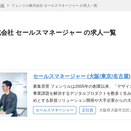
情報
フェンリル株式会社 セールスマネージャー の求人一覧
会社 セールスマネージャー の求人一覧
セールスマネージャー (大阪/東京/名古屋)
募集背景 フェンリルは2005年の創業以来、「デザ
事業課題を解決するデジタルプロダクトを数多く生み
めとする新規ソリューション開発や大手企業からの
る成長が求められています。 この事業拡大を加速さ
セールスマネージャー
正社員
に応えていくためには、営業組織のさらなる体制強
に、より多くのクライアントの課題解決に貢献し、
リーダーシップを持つメンバーを募集します。 入社